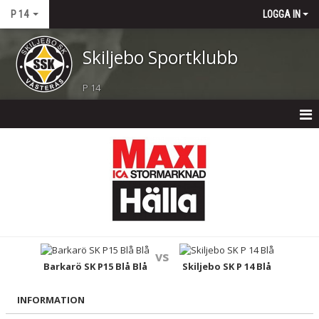
P 14
LOGGA IN
Skiljebo Sportklubb
P 14
P 14
NYHETER
KALENDER
MATCHER
vs
TRUPPEN
Barkarö SK P15 Blå Blå
Skiljebo SK P 14 Blå
BILDGALLERI
INFORMATION