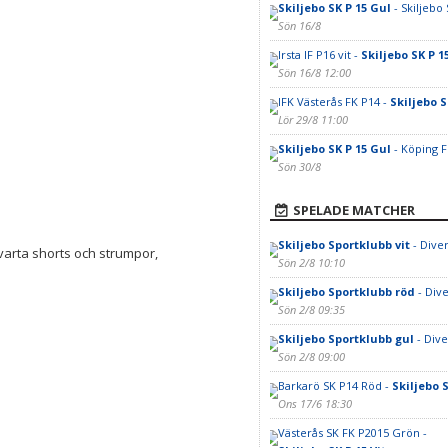
Skiljebo SK P 15 Gul
- Skiljebo
Sön 16/8
Irsta IF P16 vit -
Skiljebo SK P 1
Sön 16/8 12:00
IFK Västerås FK P14 -
Skiljebo S
Lör 29/8 11:00
Skiljebo SK P 15 Gul
- Köping F
Sön 30/8
SPELADE MATCHER
Skiljebo Sportklubb vit
- Dive
 svarta shorts och strumpor,
Sön 2/8 10:10
Skiljebo Sportklubb röd
- Div
Sön 2/8 09:35
Skiljebo Sportklubb gul
- Dive
Sön 2/8 09:00
Barkarö SK P14 Röd -
Skiljebo 
Ons 17/6 18:30
Västerås SK FK P2015 Grön -