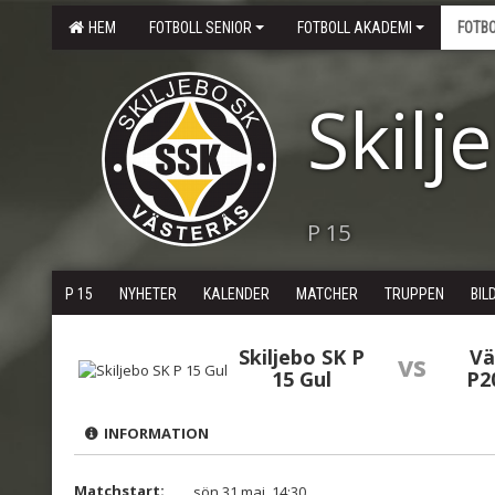
HEM
FOTBOLL SENIOR
FOTBOLL AKADEMI
FOTB
Skilj
P 15
P 15
NYHETER
KALENDER
MATCHER
TRUPPEN
BIL
Skiljebo SK P
Vä
vs
15 Gul
P2
INFORMATION
Matchstart:
sön 31 maj, 14:30