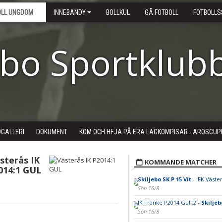
OLL UNGDOM
INNEBANDY
BOLLKUL
GÅ FOTBOLL
FOTBOLLS
ebo Sportklub
DGALLERI
DOKUMENT
KOM OCH HEJA PÅ ERA LAGKOMPISAR - AROSCUP
sterås IK
KOMMANDE MATCHER
014:1 GUL
Skiljebo SK P 15 Vit
- IFK Väster
Sön 16/8
IK Franke P2014 Gul :2 -
Skiljeb
Sön 16/8