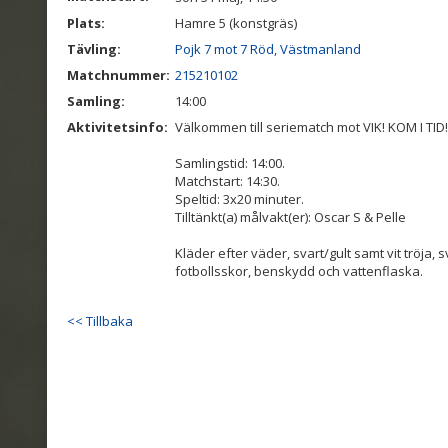
Plats:
Hamre 5 (konstgräs)
Tävling:
Pojk 7 mot 7 Röd, Västmanland
Matchnummer:
215210102
Samling:
14:00
Aktivitetsinfo:
Välkommen till seriematch mot VIK! KOM I TID!
Samlingstid: 14:00.
Matchstart: 14:30.
Speltid: 3x20 minuter.
Tilltänkt(a) målvakt(er): Oscar S & Pelle
Kläder efter väder, svart/gult samt vit tröja,
fotbollsskor, benskydd och vattenflaska.
<< Tillbaka