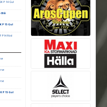
 SK P 14 Gul
5 Blå
K P 15 Gul
F P14 Röd
rse
erse
rse
SK P 15 Gul