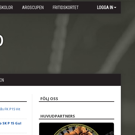
SKOLOR
AROSCUPEN
FRITIDSKORTET
LOGGA IN
b
EN
FÖLJ OSS
ås FK P15 Vit
HUVUDPARTNERS
o SK P 15 Gul