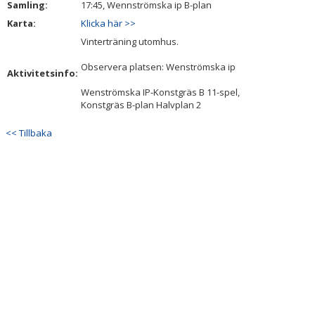
Samling:
17:45, Wennströmska ip B-plan
DOKUMENT
Karta:
Klicka här >>
Vinterträning utomhus.
Observera platsen: Wenströmska ip
Aktivitetsinfo:
Wenströmska IP-Konstgräs B 11-spel,
Konstgräs B-plan Halvplan 2
<< Tillbaka