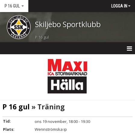
P 16 GUL
LOGGA IN
Skiljebo Sportklubb
P 16 gul
P 16 GUL
NYHETER
KALENDER
MATCHER
P 16 gul
» Träning
TRUPPEN
Tid:
ons 19 november, 18:00 - 19:30
BILDGALLERI
Plats:
Wennströmska ip