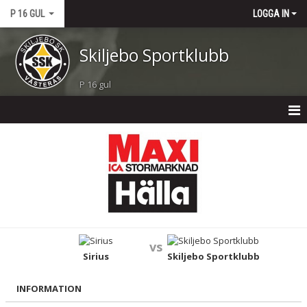
P 16 GUL
LOGGA IN
Skiljebo Sportklubb
P 16 gul
P 16 GUL
NYHETER
KALENDER
MATCHER
vs
TRUPPEN
Sirius
Skiljebo Sportklubb
BILDGALLERI
INFORMATION