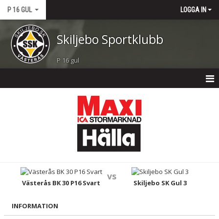
P 16 GUL
LOGGA IN
Skiljebo Sportklubb
P 16 gul
P 16 GUL
NYHETER
KALENDER
MATCHER
vs
TRUPPEN
Västerås BK 30 P16 Svart
Skiljebo SK Gul 3
BILDGALLERI
INFORMATION