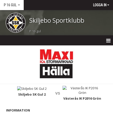
P 16 GUL
LOGGA IN
Skiljebo Sportklubb
P 16 gul
P 16 GUL
NYHETER
KALENDER
MATCHER
vs
TRUPPEN
Skiljebo SK Gul 2
Västerås IK P2016 Grön
BILDGALLERI
INFORMATION