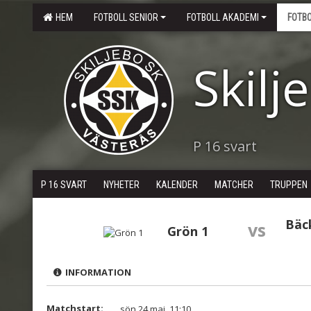
HEM
FOTBOLL SENIOR
FOTBOLL AKADEMI
FOTB
Skilj
P 16 svart
P 16 SVART
NYHETER
KALENDER
MATCHER
TRUPPEN
Bäc
vs
Grön 1
INFORMATION
Matchstart:
sön 24 maj, 11:10