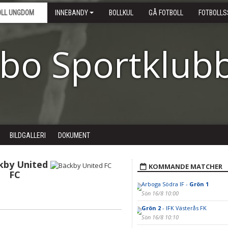
OLL UNGDOM
INNEBANDY
BOLLKUL
GÅ FOTBOLL
FOTBOLLS
ebo Sportklub
BILDGALLERI
DOKUMENT
kby United
KOMMANDE MATCHER
FC
Arboga Södra IF -
Grön 1
Sön 16/8 10:00
Grön 2
- IFK Västerås FK
Sön 16/8 10:10