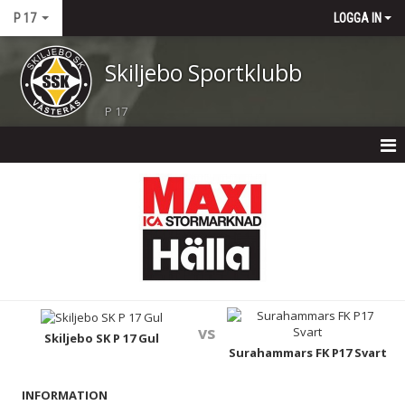
P 17
LOGGA IN
Skiljebo Sportklubb
P 17
P 17
NYHETER
KALENDER
MATCHER
vs
TRUPPEN
Skiljebo SK P 17 Gul
Surahammars FK P17 Svart
BILDGALLERI
INFORMATION