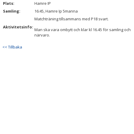
Plats:
KONTAKT
Hamre IP
Samling:
16:45, Hamre Ip 5manna
Matchträning tillsammans med P18 svart.
Aktivitetsinfo:
Man ska vara ombytt och klar kl 16.45 för samling och
närvaro.
<< Tillbaka