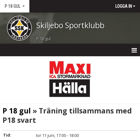
P 18 GUL
LOGGA IN
Skiljebo Sportklubb
P 18 gul
P 18 GUL
NYHETER
KALENDER
TRUPPEN
P 18 gul
» Träning tillsammans med
BILDGALLERI
P18 svart
DOKUMENT
Tid:
tor 11 juni, 17:00 - 18:00