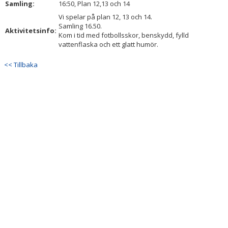
Samling:
16:50, Plan 12,13 och 14
DOKUMENT
Vi spelar på plan 12, 13 och 14.
Samling 16.50.
KONTAKT
Aktivitetsinfo:
Kom i tid med fotbollsskor, benskydd, fylld
vattenflaska och ett glatt humör.
<< Tillbaka