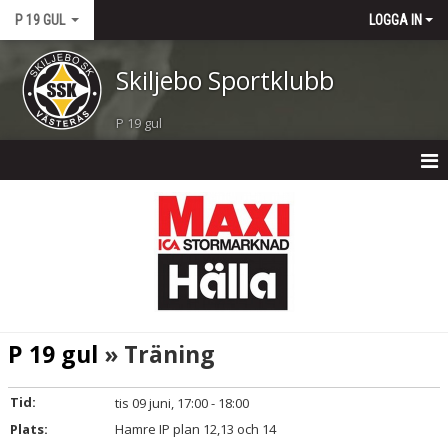
P 19 GUL
LOGGA IN
Skiljebo Sportklubb
P 19 gul
P 19 GUL
NYHETER
KALENDER
MATCHER
P 19 gul
» Träning
TRUPPEN
Tid:
tis 09 juni, 17:00 - 18:00
BILDGALLERI
Plats:
Hamre IP plan 12,13 och 14