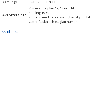
Samling:
Plan 12, 13 och 14
DOKUMENT
Vi spelar på plan 12, 13 och 14.
Samling 15.50
KONTAKT
Aktivitetsinfo:
Kom i tid med fotbollsskor, benskydd, fylld
vattenflaska och ett glatt humör.
<< Tillbaka