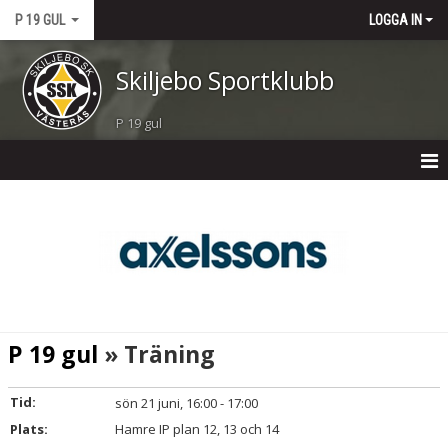
P 19 GUL
LOGGA IN
Skiljebo Sportklubb
P 19 gul
P 19 GUL
NYHETER
KALENDER
MATCHER
P 19 gul
» Träning
TRUPPEN
Tid:
sön 21 juni, 16:00 - 17:00
BILDGALLERI
Plats:
Hamre IP plan 12, 13 och 14