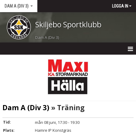
DAM A (DIV 3)
LOGGA IN
Skiljebo Sportklubb
Dam A (Div 3)
DAM A (DIV 3)
NYHETER
KALENDER
MATCHER
Dam A (Div 3)
» Träning
TRUPPEN
Tid:
mån 08 juni, 17:30 - 19:30
Plats:
Hamre IP Konstgräs