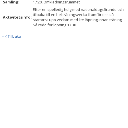
Samling:
17:20, Omklädningsrummet
Efter en spelledig helg med nationaldagsfirande och
tillbaka till en hel träningsvecka framför oss så
Aktivitetsinfo:
startar vi upp veckan med lite löpning innan träning.
Så redo för löpning 17.30
<< Tillbaka