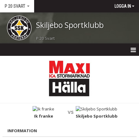
P 20 SVART
LOGGA IN
Skiljebo Sportklubb
P 20 Svart
HEM
NYHETER
KALENDER
MATCHER
vs
TRUPPEN
Ik franke
Skiljebo Sportklubb
BILDGALLERI
INFORMATION