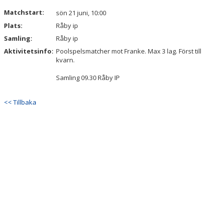
DOKUMENT
Matchstart:
sön 21 juni, 10:00
Plats:
Råby ip
KONTAKT
Samling:
Råby ip
Aktivitetsinfo:
Poolspelsmatcher mot Franke. Max 3 lag. Först till
kvarn.
Samling 09.30 Råby IP
<< Tillbaka