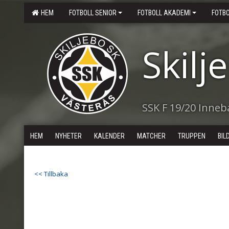
HEM
FOTBOLL SENIOR
FOTBOLL AKADEMI
FOTB
Skilj
SSK F 19/20 Inne
HEM
NYHETER
KALENDER
MATCHER
TRUPPEN
BIL
<< Tillbaka