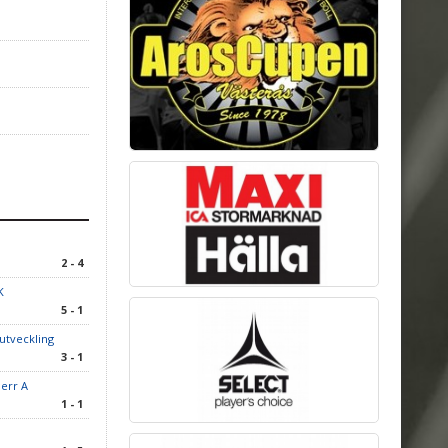
2 - 4
K
5 - 1
lutveckling
3 - 1
err A
1 - 1