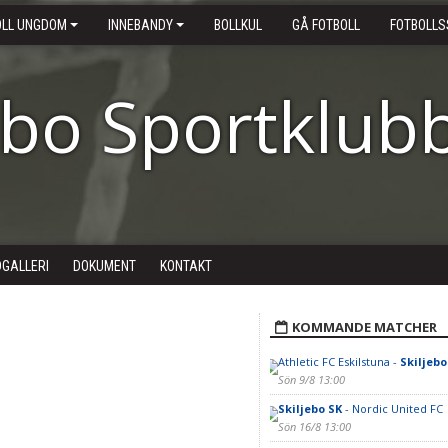
OLL UNGDOM
INNEBANDY
BOLLKUL
GÅ FOTBOLL
FOTBOLLS
ebo Sportklub
DGALLERI
DOKUMENT
KONTAKT
KOMMANDE MATCHER
Athletic FC Eskilstuna -
Skiljebo
Sön 9/8 13:00
Skiljebo SK
- Nordic United FC
Sön 16/8 13:00