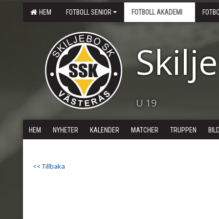
HEM
FOTBOLL SENIOR
FOTBOLL AKADEMI
FOTB
Skilj
U 19
HEM
NYHETER
KALENDER
MATCHER
TRUPPEN
BIL
<< Tillbaka