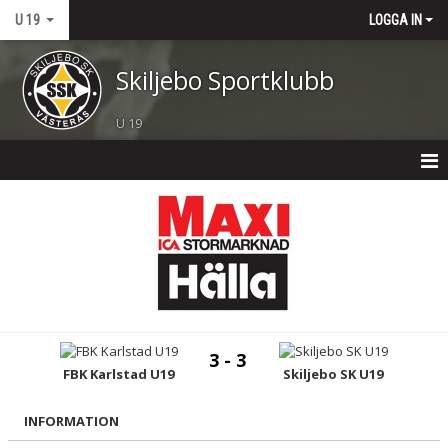
U 19
LOGGA IN
Skiljebo Sportklubb
U 19
HEM
NYHETER
KALENDER
MATCHER
3 - 3
TRUPPEN
FBK Karlstad U19
Skiljebo SK U19
BILDGALLERI
INFORMATION