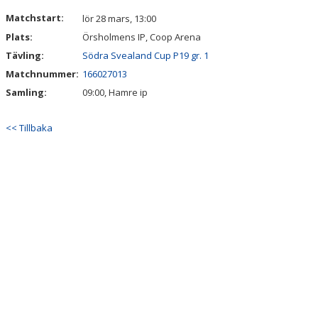
DOKUMENT
Matchstart:
lör 28 mars, 13:00
Plats:
Örsholmens IP, Coop Arena
KONTAKT
Tävling:
Södra Svealand Cup P19 gr. 1
Matchnummer:
166027013
Samling:
09:00, Hamre ip
<< Tillbaka