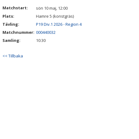
DOKUMENT
Matchstart:
sön 10 maj, 12:00
Plats:
Hamre 5 (konstgräs)
KONTAKT
Tävling:
P19 Div.1 2026 - Region 4
Matchnummer:
000440032
Samling:
10:30
<< Tillbaka