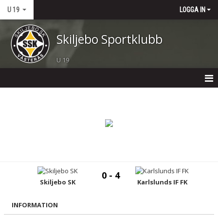
U 19
LOGGA IN
Skiljebo Sportklubb
U 19
HEM
NYHETER
KALENDER
MATCHER
0 - 4
TRUPPEN
Skiljebo SK
Karlslunds IF FK
BILDGALLERI
INFORMATION