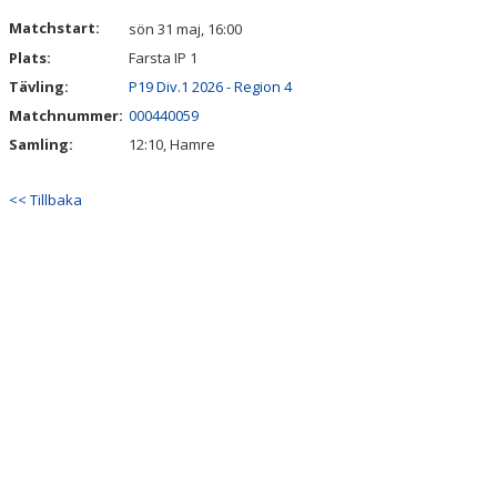
DOKUMENT
Matchstart:
sön 31 maj, 16:00
Plats:
Farsta IP 1
KONTAKT
Tävling:
P19 Div.1 2026 - Region 4
Matchnummer:
000440059
Samling:
12:10, Hamre
<< Tillbaka