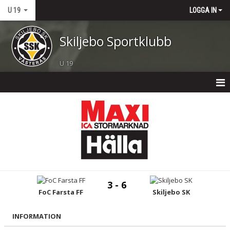
U 19
LOGGA IN
Skiljebo Sportklubb
U 19
HEM
NYHETER
KALENDER
MATCHER
3 - 6
TRUPPEN
FoC Farsta FF
Skiljebo SK
BILDGALLERI
INFORMATION