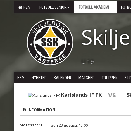
HEM
FOTBOLL SENIOR
FOTBOLL AKADEMI
FOTB
Skilj
U 19
HEM
NYHETER
KALENDER
MATCHER
TRUPPEN
BIL
vs
Karlslunds IF FK
S
INFORMATION
Matchstart:
sön 23 augusti, 13:00