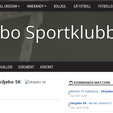
OLL UNGDOM
INNEBANDY
BOLLKUL
GÅ FOTBOLL
FOTBOLLS
ebo Sportklub
DGALLERI
DOKUMENT
KONTAKT
kiljebo SK
KOMMANDE MATCHER
Athletic FC Eskilstuna -
Skiljebo
Sön 9/8 13:00
Skiljebo SK
- Nordic United FC
Sön 16/8 13:00