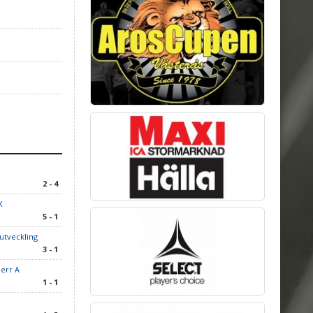
2 - 4
K
5 - 1
lutveckling
3 - 1
err A
1 - 1