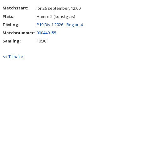
DOKUMENT
Matchstart:
lör 26 september, 12:00
Plats:
Hamre 5 (konstgräs)
KONTAKT
Tävling:
P19 Div.1 2026 - Region 4
Matchnummer:
000440155
Samling:
10:30
<< Tillbaka