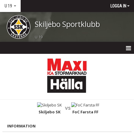
U 19
LOGGA IN
Skiljebo Sportklubb
U 19
HEM
NYHETER
KALENDER
MATCHER
vs
TRUPPEN
Skiljebo SK
FoC Farsta FF
BILDGALLERI
INFORMATION