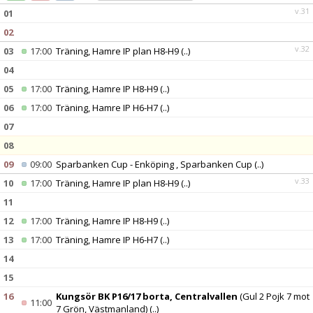
DOKUMENT
v.31
01
02
v.32
03
17:00
Träning, Hamre IP plan H8-H9
(..)
04
05
17:00
Träning, Hamre IP H8-H9
(..)
06
17:00
Träning, Hamre IP H6-H7
(..)
07
08
09
09:00
Sparbanken Cup - Enköping , Sparbanken Cup
(..)
v.33
10
17:00
Träning, Hamre IP plan H8-H9
(..)
11
12
17:00
Träning, Hamre IP H8-H9
(..)
13
17:00
Träning, Hamre IP H6-H7
(..)
14
15
16
Kungsör BK P16/17 borta, Centralvallen
(Gul 2 Pojk 7 mot
11:00
7 Grön, Västmanland)
(..)