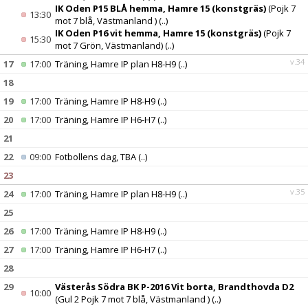
IK Oden P15 BLÅ hemma, Hamre 15 (konstgräs)
(Pojk 7
13:30
mot 7 blå, Västmanland )
(..)
IK Oden P16 vit hemma, Hamre 15 (konstgräs)
(Pojk 7
15:30
mot 7 Grön, Västmanland)
(..)
v.34
17
17:00
Träning, Hamre IP plan H8-H9
(..)
18
19
17:00
Träning, Hamre IP H8-H9
(..)
20
17:00
Träning, Hamre IP H6-H7
(..)
21
22
09:00
Fotbollens dag, TBA
(..)
23
v.35
24
17:00
Träning, Hamre IP plan H8-H9
(..)
25
26
17:00
Träning, Hamre IP H8-H9
(..)
27
17:00
Träning, Hamre IP H6-H7
(..)
28
29
Västerås Södra BK P-2016 Vit borta, Brandthovda D2
10:00
(Gul 2 Pojk 7 mot 7 blå, Västmanland )
(..)