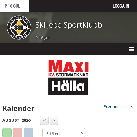
P 16 GUL
LOGGA IN
Skiljebo Sportklubb
P 16 gul
P 16 GUL
NYHETER
KALENDER
MATCHER
Kalender
Prenumerera >>
TRUPPEN
AUGUSTI 2026
BILDGALLERI