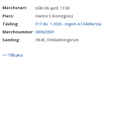
VÅRA LAG/TRÄNARE
Matchstart:
mån 06 april, 11:00
Plats:
Hamre 5 (konstgräs)
MATCHER
Tävling:
F17 div. 1 2026 - region 4-5 Mellersta
BÖRJA I SKILJEBO SK
Matchnummer:
000620001
Samling:
09:45, Omklädningsrum
BOKNING KLUBBHUSET
<< Tillbaka
VÅRA AVGIFTER
VÅR HISTORIA