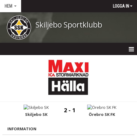
HEM
LOGGA IN
Skiljebo Sportklubb
HEM
NYHETER
OM KLUBBEN
KONTAKT
2 - 1
KALENDER
Skiljebo SK
Örebro SK FK
DOKUMENT
INFORMATION