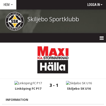
HEM
LOGGA IN
Skiljebo Sportklubb
HEM
NYHETER
OM KLUBBEN
KONTAKT
3 - 1
KALENDER
Linköping FC P17
Skiljebo SK U16
DOKUMENT
INFORMATION