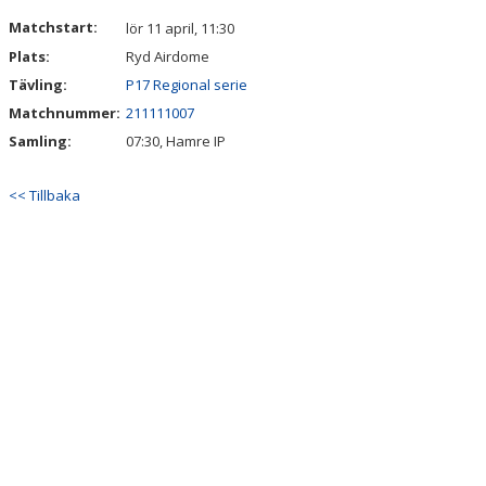
VÅRA LAG/TRÄNARE
Matchstart:
lör 11 april, 11:30
Plats:
Ryd Airdome
MATCHER
Tävling:
P17 Regional serie
BÖRJA I SKILJEBO SK
Matchnummer:
211111007
Samling:
07:30, Hamre IP
BOKNING KLUBBHUSET
<< Tillbaka
VÅRA AVGIFTER
VÅR HISTORIA