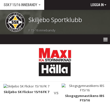
SSK F 15/16 INNEBANDY
LOGGA IN
Skiljebo Sportklubb
F 15-16 innebandy
F 15-16 INNEBANDY
NYHETER
KALENDER
MATCHER
TRUPPEN
Skiljebo SK Flickor 15/16 FK 7
vs
Skogsgymnastikens IBS
F15/16
BILDGALLERI