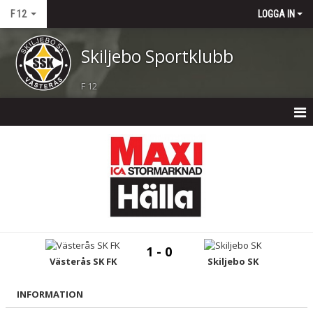
F 12
LOGGA IN
Skiljebo Sportklubb
F 12
F 12
NYHETER
TRUPPEN
KALENDER
1 - 0
MATCHER
Västerås SK FK
Skiljebo SK
BILDGALLERI
INFORMATION