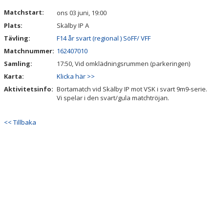
DOKUMENT
Matchstart:
ons 03 juni, 19:00
Plats:
Skälby IP A
Tävling:
F14 år svart (regional ) SöFF/ VFF
Matchnummer:
162407010
Samling:
17:50, Vid omklädningsrummen (parkeringen)
Karta:
Klicka här >>
Aktivitetsinfo:
Bortamatch vid Skälby IP mot VSK i svart 9m9-serie.
Vi spelar i den svart/gula matchtröjan.
<< Tillbaka