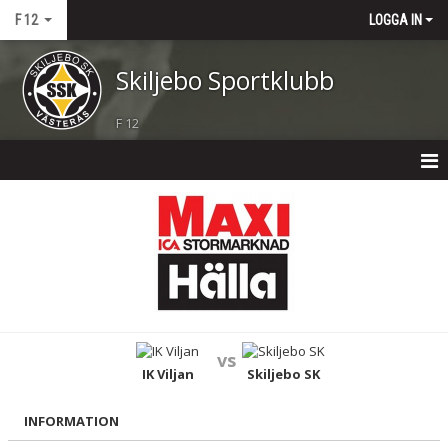
F 12
LOGGA IN
Skiljebo Sportklubb
F 12
F 12
NYHETER
TRUPPEN
KALENDER
vs
MATCHER
IK Viljan
Skiljebo SK
BILDGALLERI
INFORMATION