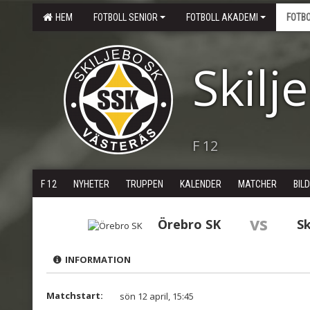
HEM
FOTBOLL SENIOR
FOTBOLL AKADEMI
FOTB
Skilj
F 12
F 12
NYHETER
TRUPPEN
KALENDER
MATCHER
BIL
vs
Örebro SK
Sk
INFORMATION
Matchstart:
sön 12 april, 15:45