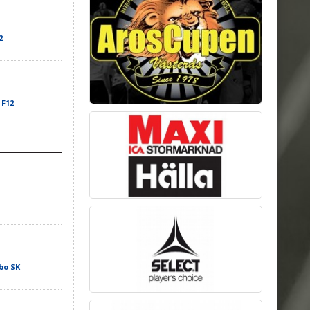
2
 F12
bo SK