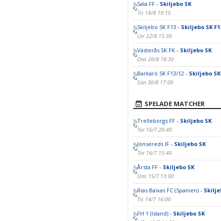
Sala FF -
Skiljebo SK
Tis 18/8 19:15
Skiljebo SK F13 -
Skiljebo SK F1
Lör 22/8 15:30
Västerås SK FK -
Skiljebo SK
Ons 26/8 18:30
Barkarö SK F13/12 -
Skiljebo SK
Sön 30/8 17:00
SPELADE MATCHER
Trelleborgs FF -
Skiljebo SK
Tor 16/7 20:40
Jonsereds IF -
Skiljebo SK
Tor 16/7 15:40
Årsta FF -
Skiljebo SK
Ons 15/7 13:00
Rias Baixas FC (Spanien) -
Skilje
Tis 14/7 16:00
FH 1 (Island) -
Skiljebo SK