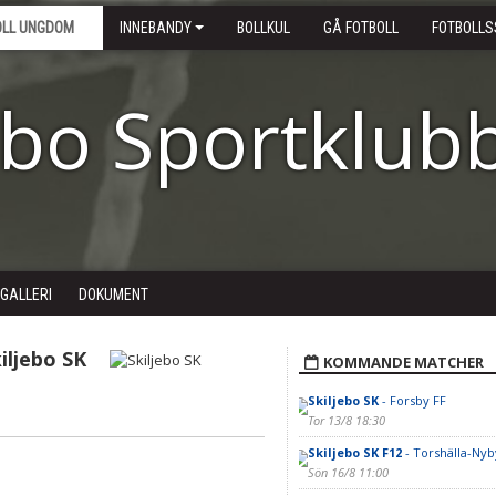
OLL UNGDOM
INNEBANDY
BOLLKUL
GÅ FOTBOLL
FOTBOLLS
ebo Sportklub
DGALLERI
DOKUMENT
iljebo SK
KOMMANDE MATCHER
Skiljebo SK
- Forsby FF
Tor 13/8 18:30
Skiljebo SK F12
- Torshälla-Nyb
Sön 16/8 11:00