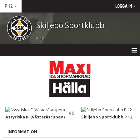
P 12
LOGGA IN
Skiljebo Sportklubb
P 12
P 12
NYHETER
KALENDER
MATCHER
vs
TRUPPEN
Assyriska IF (Västeråscupen)
Skiljebo Sportklubb P 12
BILDGALLERI
INFORMATION