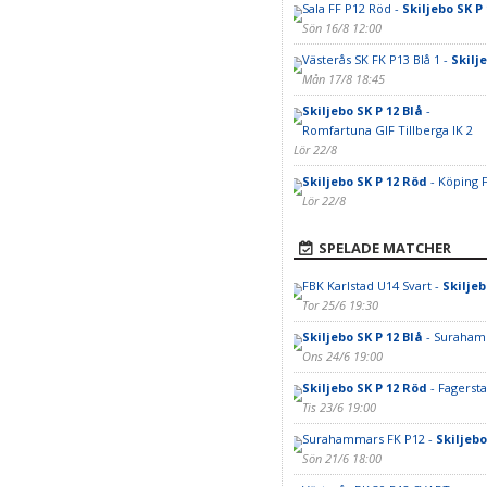
Sala FF P12 Röd -
Skiljebo SK P
Sön 16/8 12:00
Västerås SK FK P13 Blå 1 -
Skilj
Mån 17/8 18:45
Skiljebo SK P 12 Blå
-
Romfartuna GIF Tillberga IK 2
Lör 22/8
Skiljebo SK P 12 Röd
- Köping 
Lör 22/8
SPELADE MATCHER
FBK Karlstad U14 Svart -
Skiljeb
Tor 25/6 19:30
Skiljebo SK P 12 Blå
- Suraham
Ons 24/6 19:00
Skiljebo SK P 12 Röd
- Fagersta
Tis 23/6 19:00
Surahammars FK P12 -
Skiljebo
Sön 21/6 18:00