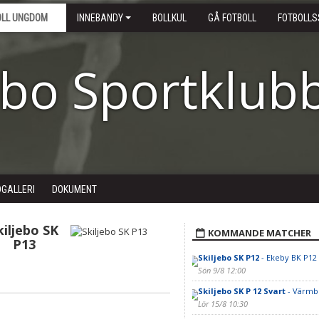
OLL UNGDOM
INNEBANDY
BOLLKUL
GÅ FOTBOLL
FOTBOLLS
ebo Sportklub
DGALLERI
DOKUMENT
kiljebo SK
KOMMANDE MATCHER
P13
Skiljebo SK P12
- Ekeby BK P12
Sön 9/8 12:00
Skiljebo SK P 12 Svart
- Värmbo
Lör 15/8 10:30