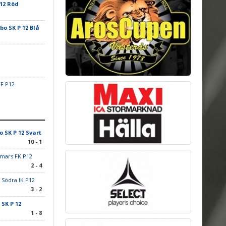
 12 Röd
ebo SK P 12 Blå
FF P12
o SK P 12 Svart
10 - 1
mars FK P12
2 - 4
 Södra IK P12
3 - 2
 SK P 12
1 - 8