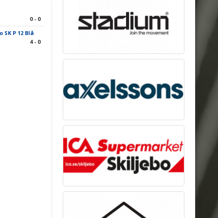
0 - 0
o SK P 12 Blå
4 - 0