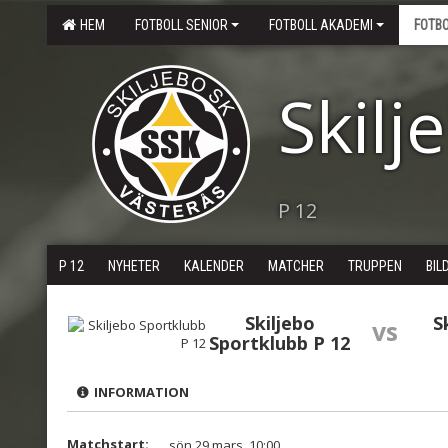
HEM
FOTBOLL SENIOR
FOTBOLL AKADEMI
FOTB
Skilj
P 12
P 12
NYHETER
KALENDER
MATCHER
TRUPPEN
BIL
Skiljebo
S
vs
Sportklubb P 12
INFORMATION
Matchstart:
sön 29 mars, 10:00