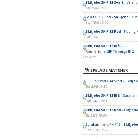
Skiljebo SK P 12 Svart
- Värmbo
Lör 15/8 10:30
Sala FF P12 Röd -
Skiljebo SK P
Sön 16/8 12:00
Skiljebo SK P 12 Röd
- Köping 
Lör 22/8
Skiljebo SK P 12 Blå
-
Romfartuna GIF Tillberga IK 2
Lör 22/8
SPELADE MATCHER
FBK Karlstad U14 Svart -
Skiljeb
Tor 25/6 19:30
Skiljebo SK P 12 Blå
- Suraham
Ons 24/6 19:00
Skiljebo SK P 12 Röd
- Fagersta
Tis 23/6 19:00
Surahammars FK P12 -
Skiljebo
Sön 21/6 18:00