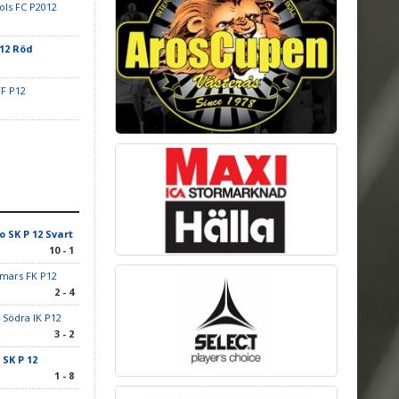
ls FC P2012
 12 Röd
FF P12
o SK P 12 Svart
10 - 1
mars FK P12
2 - 4
 Södra IK P12
3 - 2
 SK P 12
1 - 8