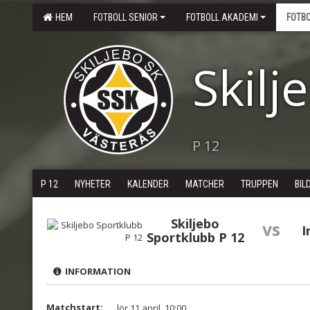
HEM
FOTBOLL SENIOR
FOTBOLL AKADEMI
FOTB
Skilj
P 12
P 12
NYHETER
KALENDER
MATCHER
TRUPPEN
BIL
Skiljebo
vs
I
Sportklubb P 12
INFORMATION
Matchstart:
lör 11 april, 10:00