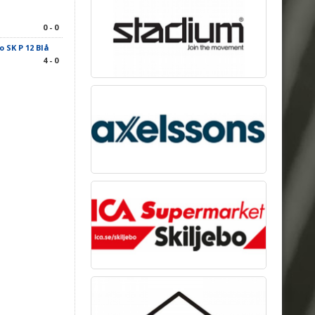
0 - 0
o SK P 12 Blå
4 - 0