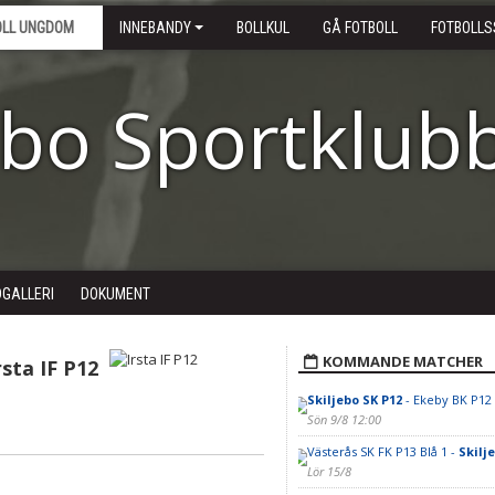
OLL UNGDOM
INNEBANDY
BOLLKUL
GÅ FOTBOLL
FOTBOLLS
ebo Sportklub
DGALLERI
DOKUMENT
KOMMANDE MATCHER
rsta IF P12
Skiljebo SK P12
- Ekeby BK P12
Sön 9/8 12:00
Västerås SK FK P13 Blå 1 -
Skilj
Lör 15/8