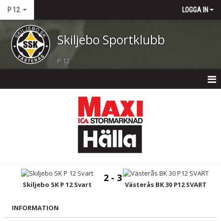
P 12
LOGGA IN
Skiljebo Sportklubb
P 12
P 12
NYHETER
KALENDER
MATCHER
2 - 3
TRUPPEN
Skiljebo SK P 12 Svart
Västerås BK 30 P12 SVART
BILDGALLERI
INFORMATION