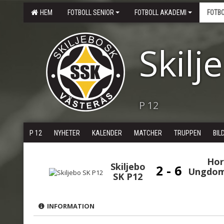
HEM
FOTBOLL SENIOR
FOTBOLL AKADEMI
FOTB
Skilj
P 12
P 12
NYHETER
KALENDER
MATCHER
TRUPPEN
BIL
Hor
Skiljebo
2 - 6
Ungdom
SK P12
INFORMATION