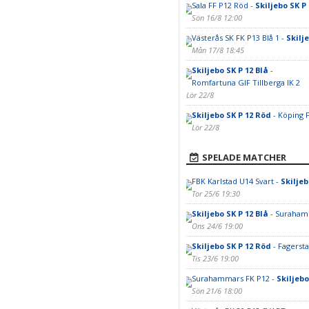
Sala FF P12 Röd -
Skiljebo SK P
Sön 16/8 12:00
Västerås SK FK P13 Blå 1 -
Skilj
Mån 17/8 18:45
Skiljebo SK P 12 Blå
-
Romfartuna GIF Tillberga IK 2
Lör 22/8
Skiljebo SK P 12 Röd
- Köping 
Lör 22/8
SPELADE MATCHER
FBK Karlstad U14 Svart -
Skiljeb
Tor 25/6 19:30
Skiljebo SK P 12 Blå
- Suraham
Ons 24/6 19:00
Skiljebo SK P 12 Röd
- Fagersta
Tis 23/6 19:00
Surahammars FK P12 -
Skiljebo
Sön 21/6 18:00