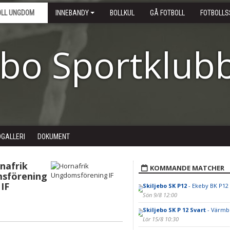
OLL UNGDOM
INNEBANDY
BOLLKUL
GÅ FOTBOLL
FOTBOLLS
ebo Sportklub
DGALLERI
DOKUMENT
nafrik
KOMMANDE MATCHER
sförening
IF
Skiljebo SK P12
- Ekeby BK P12
Sön 9/8 12:00
Skiljebo SK P 12 Svart
- Värmbo
Lör 15/8 10:30