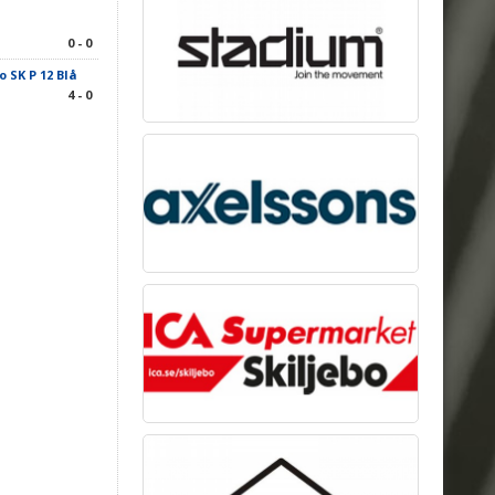
0 - 0
o SK P 12 Blå
4 - 0