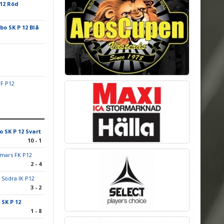
 12 Röd
ebo SK P 12 Blå
FF P12
o SK P 12 Svart
10 - 1
mars FK P12
2 - 4
 Södra IK P12
3 - 2
 SK P 12
1 - 8