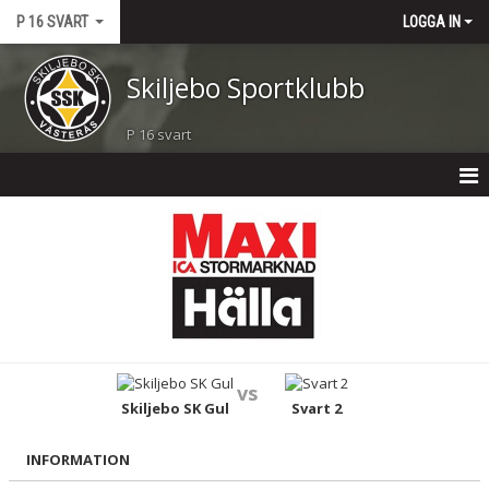
P 16 SVART
LOGGA IN
Skiljebo Sportklubb
P 16 svart
P 16 SVART
NYHETER
KALENDER
MATCHER
vs
TRUPPEN
Skiljebo SK Gul
Svart 2
BILDGALLERI
INFORMATION