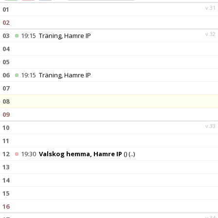
DOKUMENT
v.31
01
02
KONTAKT
v.32
03
19:15
Träning, Hamre IP
04
05
06
19:15
Träning, Hamre IP
07
08
09
v.33
10
11
12
19:30
Valskog hemma, Hamre IP
()
(..)
13
14
15
16
v.34