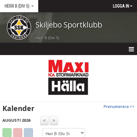
HERR B (DIV 5)
LOGGA IN
Skiljebo Sportklubb
Herr B (Div 5)
HERR B (DIV 5)
NYHETER
KALENDER
MATCHER
Kalender
Prenumerera >>
TRUPPEN
AUGUSTI 2026
BILDGALLERI