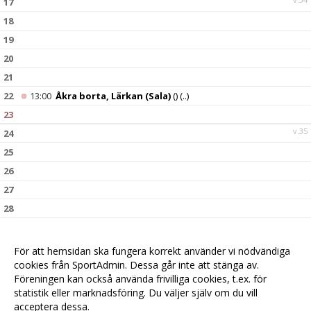
17
18
19
20
21
22
13:00
Åkra borta, Lärkan (Sala)
()
(..)
23
v.35
24
25
26
27
28
29
30
För att hemsidan ska fungera korrekt använder vi nödvändiga
v.36
31
cookies från SportAdmin. Dessa går inte att stänga av.
Föreningen kan också använda frivilliga cookies, t.ex. för
statistik eller marknadsföring. Du väljer själv om du vill
acceptera dessa.