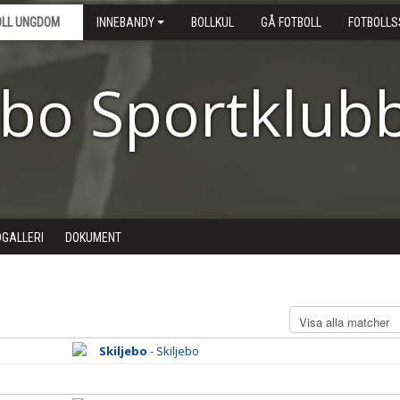
OLL UNGDOM
INNEBANDY
BOLLKUL
GÅ FOTBOLL
FOTBOLLS
ebo Sportklub
DGALLERI
DOKUMENT
Skiljebo
- Skiljebo