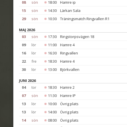
08
sön
18:00
Hamre ip
15
sön
14:30
Lärkan Sala
29
sön
10:30
Träningsmatch Ringvallen R1
MAJ 2026
03
sön
17:30
Ringstorpsvägen 18
09
lör
11:00
Hamre 4
16
lör
16:30
Ringvallen
22
fre
18:30
Hamre 4
30
lör
13:00
Björkvallen
JUNI 2026
04
tor
18:30
Hamre 2
07
sön
11:30
Hamre IP
13
lör
10:00
Övrig plats
13
lör
14:00
Övrig plats
14
sön
08:00
Övrig plats