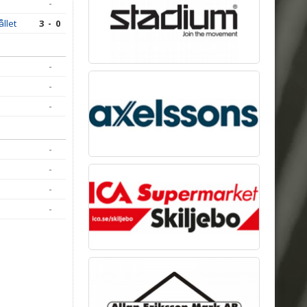
-
llet
3 - 0
-
-
-
-
-
-
-