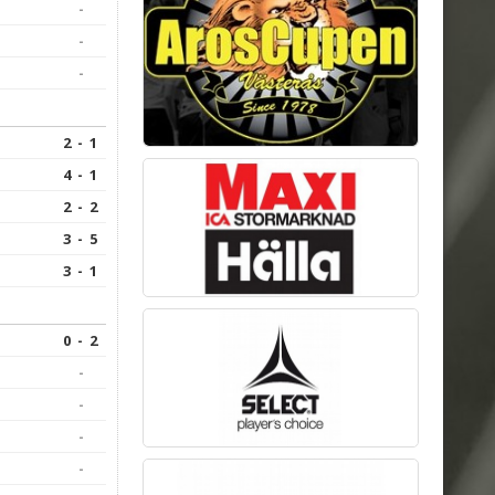
-
-
-
2 - 1
4 - 1
2 - 2
3 - 5
3 - 1
0 - 2
-
-
-
-