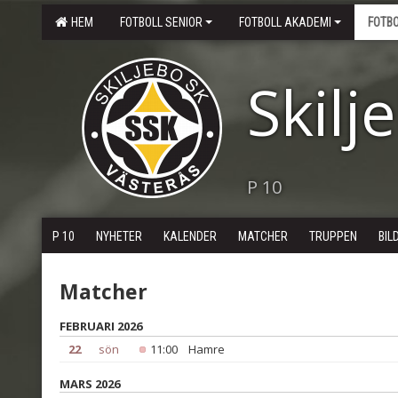
HEM
FOTBOLL SENIOR
FOTBOLL AKADEMI
FOTB
Skilj
P 10
P 10
NYHETER
KALENDER
MATCHER
TRUPPEN
BIL
Matcher
FEBRUARI 2026
22
sön
11:00
Hamre
MARS 2026