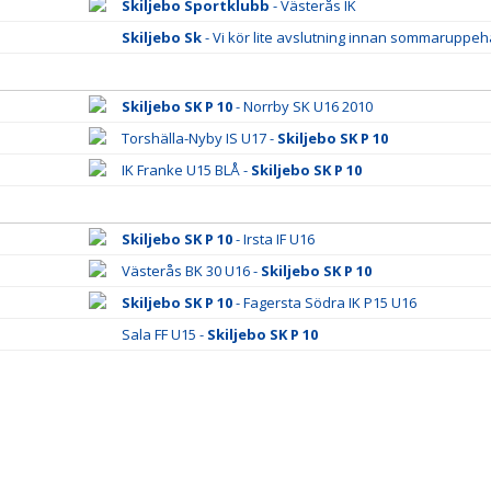
Skiljebo Sportklubb
- Västerås IK
Skiljebo Sk
- Vi kör lite avslutning innan sommaruppehå
Skiljebo SK P 10
- Norrby SK U16 2010
Torshälla-Nyby IS U17 -
Skiljebo SK P 10
IK Franke U15 BLÅ -
Skiljebo SK P 10
Skiljebo SK P 10
- Irsta IF U16
Västerås BK 30 U16 -
Skiljebo SK P 10
Skiljebo SK P 10
- Fagersta Södra IK P15 U16
Sala FF U15 -
Skiljebo SK P 10