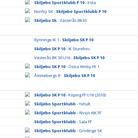
Skiljebo Sportklubb P 10
- Irsta
Norrby SK -
Skiljebo Sportklubb P 10
Skiljebo Sk
- Västerås Bk30
Rynninge IK 1 -
Skiljebo SK P 10
Skiljebo SK P 10
- IK Sturehov
Västerås BK 30 U16 -
Skiljebo SK P 10
Skiljebo SK P 10
- Östra Almby FK 1
Åmmebergs IF -
Skiljebo SK P 10
Skiljebo SK P 10
- Köping FF U16 (2010)
Skiljebo Sportklubb
- Yxhult
Skiljebo Sportklubb
- Älvsjö AIK FF
Skiljebo Sportklubb
- Sala FF
Skiljebo Sportklubb
- Grödinge SK