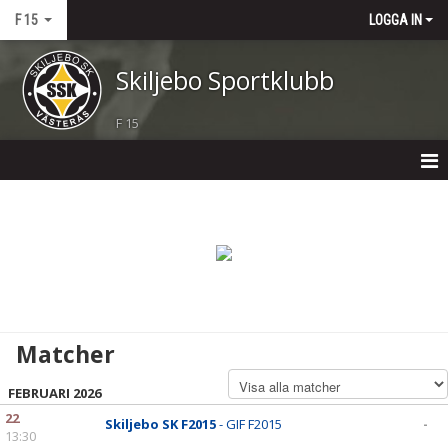
F 15
LOGGA IN
Skiljebo Sportklubb
F 15
F 15
NYHETER
KALENDER
MATCHER
Matcher
TRUPPEN
FEBRUARI 2026
BILDGALLERI
22
Skiljebo SK F2015
- GIF F2015
-
13:30