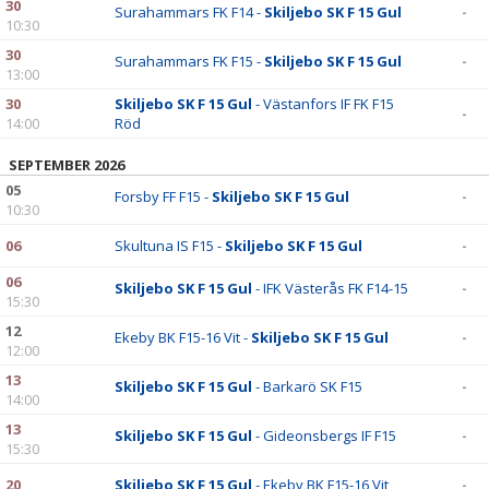
30
Surahammars FK F14 -
Skiljebo SK F 15 Gul
-
10:30
30
Surahammars FK F15 -
Skiljebo SK F 15 Gul
-
13:00
30
Skiljebo SK F 15 Gul
- Västanfors IF FK F15
-
14:00
Röd
SEPTEMBER 2026
05
Forsby FF F15 -
Skiljebo SK F 15 Gul
-
10:30
06
Skultuna IS F15 -
Skiljebo SK F 15 Gul
-
06
Skiljebo SK F 15 Gul
- IFK Västerås FK F14-15
-
15:30
12
Ekeby BK F15-16 Vit -
Skiljebo SK F 15 Gul
-
12:00
13
Skiljebo SK F 15 Gul
- Barkarö SK F15
-
14:00
13
Skiljebo SK F 15 Gul
- Gideonsbergs IF F15
-
15:30
20
Skiljebo SK F 15 Gul
- Ekeby BK F15-16 Vit
-