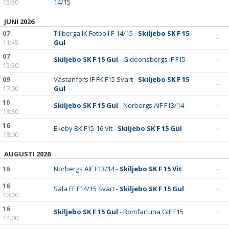
15:30
14/15
JUNI 2026
07
Tillberga IK Fotboll F-14/15 -
Skiljebo SK F 15
-
11:45
Gul
07
Skiljebo SK F 15 Gul
- Gideonsbergs IF F15
-
15:30
09
Västanfors IF FK F15 Svart -
Skiljebo SK F 15
-
17:00
Gul
10
Skiljebo SK F 15 Gul
- Norbergs AIF F13/14
-
18:30
16
Ekeby BK F15-16 Vit -
Skiljebo SK F 15 Gul
-
18:00
AUGUSTI 2026
16
Norbergs AIF F13/14 -
Skiljebo SK F 15 Vit
-
16
Sala FF F14/15 Svart -
Skiljebo SK F 15 Gul
-
10:00
16
Skiljebo SK F 15 Gul
- Romfartuna GIF F15
-
14:00