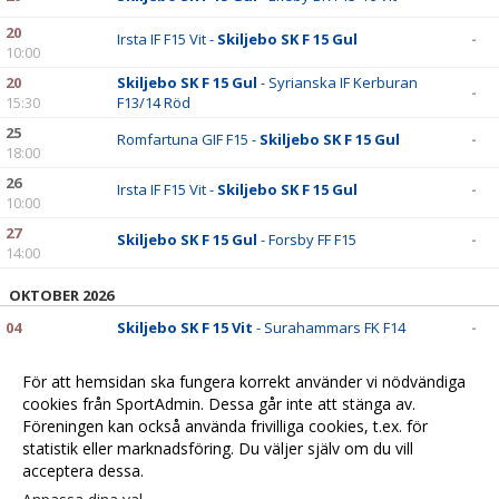
20
Irsta IF F15 Vit -
Skiljebo SK F 15 Gul
-
10:00
20
Skiljebo SK F 15 Gul
- Syrianska IF Kerburan
-
15:30
F13/14 Röd
25
Romfartuna GIF F15 -
Skiljebo SK F 15 Gul
-
18:00
26
Irsta IF F15 Vit -
Skiljebo SK F 15 Gul
-
10:00
27
Skiljebo SK F 15 Gul
- Forsby FF F15
-
14:00
OKTOBER 2026
04
Skiljebo SK F 15 Vit
- Surahammars FK F14
-
04
Skiljebo SK F 15 Gul
- Ekeby BK F15-16 Vit
-
För att hemsidan ska fungera korrekt använder vi nödvändiga
15:30
cookies från SportAdmin. Dessa går inte att stänga av.
04
Tillberga IK Fotboll F-14/15 -
Skiljebo SK F 15
-
Föreningen kan också använda frivilliga cookies, t.ex. för
17:00
Gul
statistik eller marknadsföring. Du väljer själv om du vill
acceptera dessa.