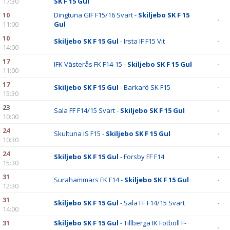
17:30
SK F 15 Gul
10
Dingtuna GIF F15/16 Svart -
Skiljebo SK F 15
-
11:00
Gul
10
Skiljebo SK F 15 Gul
- Irsta IF F15 Vit
-
14:00
17
IFK Västerås FK F14-15 -
Skiljebo SK F 15 Gul
-
11:00
17
Skiljebo SK F 15 Gul
- Barkarö SK F15
-
15:30
23
Sala FF F14/15 Svart -
Skiljebo SK F 15 Gul
-
10:00
24
Skultuna IS F15 -
Skiljebo SK F 15 Gul
-
10:30
24
Skiljebo SK F 15 Gul
- Forsby FF F14
-
15:30
31
Surahammars FK F14 -
Skiljebo SK F 15 Gul
-
12:30
31
Skiljebo SK F 15 Gul
- Sala FF F14/15 Svart
-
14:00
31
Skiljebo SK F 15 Gul
- Tillberga IK Fotboll F-
-