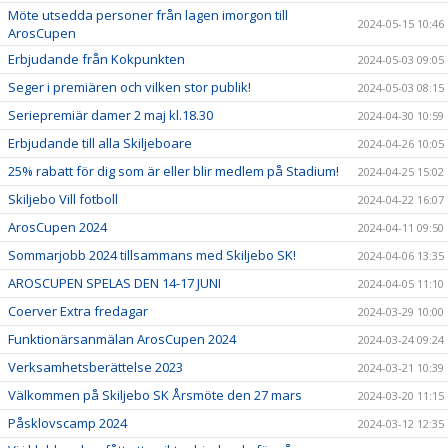
Möte utsedda personer från lagen imorgon till
2024-05-15 10:46
ArosCupen
Erbjudande från Kokpunkten
2024-05-03 09:05
Seger i premiären och vilken stor publik!
2024-05-03 08:15
Seriepremiär damer 2 maj kl.18.30
2024-04-30 10:59
Erbjudande till alla Skiljeboare
2024-04-26 10:05
25% rabatt för dig som är eller blir medlem på Stadium!
2024-04-25 15:02
Skiljebo Vill fotboll
2024-04-22 16:07
ArosCupen 2024
2024-04-11 09:50
Sommarjobb 2024 tillsammans med Skiljebo SK!
2024-04-06 13:35
AROSCUPEN SPELAS DEN 14-17 JUNI
2024-04-05 11:10
Coerver Extra fredagar
2024-03-29 10:00
Funktionärsanmälan ArosCupen 2024
2024-03-24 09:24
Verksamhetsberättelse 2023
2024-03-21 10:39
Välkommen på Skiljebo SK Årsmöte den 27 mars
2024-03-20 11:15
Påsklovscamp 2024
2024-03-12 12:35