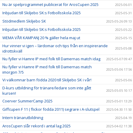
Nu är spelprogrammet publicerat för ArosCupen 2025
2025-06-01
Inbjudan till Skiljebo SK:s Fotbollsskola 2025
2025-05-31
Stödmedlem Skiljebo SK
2025-05-26 09:13
Inbjudan till Skiljebo SK:s Fotbollsskola 2025
2025-05-22
WEMA VÅR KAMPANJ 20 % gäller hela maj ut
2025-05-15
Hur vinner vi igen – lärdomar och tips från en inspirerande
2025-05-08
idrottskväll
Nu fyller vi Hamre IP med folk till Damernas match idag
2025-05-07 09:47
Nu fyller vi Hamre IP med folk till Damernas match
2025-05-06 17:56
imorgon 7/5
Vi välkomnar barn födda 2020 till Skiljebo SK i vår!
2025-05-06
D-kurs utbildning för tränare/ledare som inte gått
2025-05-05 10:17
kursen!
Coerver SummerCamp 2025
2025-05-01 13:29
Giffcupen F 11 ( flickor födda 2011) segrare i A-slutspel
2025-04-30 11:50
Intern tränarutbildning
2025-04-19
ArosCupen slår rekord i antal lag 2025
2025-04-02 11:38