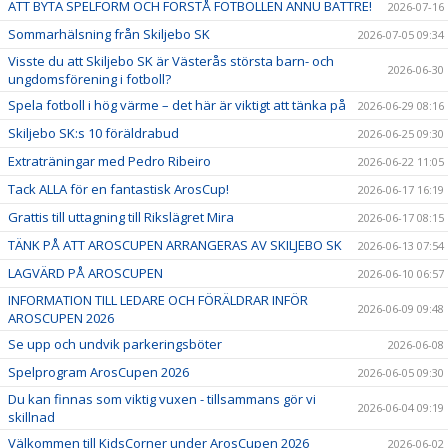
ATT BYTA SPELFORM OCH FÖRSTÅ FOTBOLLEN ÄNNU BÄTTRE!
2026-07-16
Sommarhälsning från Skiljebo SK
2026-07-05 09:34
Visste du att Skiljebo SK är Västerås största barn- och
2026-06-30
ungdomsförening i fotboll?
Spela fotboll i hög värme – det här är viktigt att tänka på
2026-06-29 08:16
Skiljebo SK:s 10 föräldrabud
2026-06-25 09:30
Extraträningar med Pedro Ribeiro
2026-06-22 11:05
Tack ALLA för en fantastisk ArosCup!
2026-06-17 16:19
Grattis till uttagning till Rikslägret Mira
2026-06-17 08:15
TÄNK PÅ ATT AROSCUPEN ARRANGERAS AV SKILJEBO SK
2026-06-13 07:54
LAGVÄRD PÅ AROSCUPEN
2026-06-10 06:57
INFORMATION TILL LEDARE OCH FÖRÄLDRAR INFÖR
2026-06-09 09:48
AROSCUPEN 2026
Se upp och undvik parkeringsböter
2026-06-08
Spelprogram ArosCupen 2026
2026-06-05 09:30
Du kan finnas som viktig vuxen - tillsammans gör vi
2026-06-04 09:19
skillnad
Välkommen till KidsCorner under ArosCupen 2026
2026-06-02