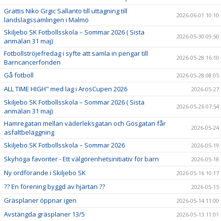
Grattis Niko Grgic Sallanto till uttagning till
2026-06-01 10:10
landslagssamlingen i Malmö
Skiljebo SK Fotbollsskola – Sommar 2026 ( Sista
2026-05-30 09:50
anmälan 31 maj)
Fotbollströjefredag i syfte att samla in pengar till
2026-05-28 16:10
Barncancerfonden
Gå fotboll
2026-05-28 08:05
ALL TIME HIGH" med lag i ArosCupen 2026
2026-05-27
Skiljebo SK Fotbollsskola – Sommar 2026 ( Sista
2026-05-26 07:54
anmälan 31 maj)
Hamregatan mellan väderleksgatan och Gösgatan får
2026-05-24
asfaltbeläggning
Skiljebo SK Fotbollsskola – Sommar 2026
2026-05-19
Skyhöga favoriter - Ett välgörenhetsinitiativ för barn
2026-05-18
Ny ordförande i Skiljebo SK
2026-05-16 10:17
?? En förening byggd av hjärtan ??
2026-05-15
Gräsplaner öppnar igen
2026-05-14 11:00
Avstängda gräsplaner 13/5
2026-05-13 11:01