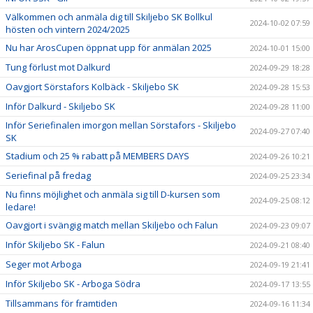
Välkommen och anmäla dig till Skiljebo SK Bollkul
2024-10-02 07:59
hösten och vintern 2024/2025
Nu har ArosCupen öppnat upp för anmälan 2025
2024-10-01 15:00
Tung förlust mot Dalkurd
2024-09-29 18:28
Oavgjort Sörstafors Kolbäck - Skiljebo SK
2024-09-28 15:53
Inför Dalkurd - Skiljebo SK
2024-09-28 11:00
Inför Seriefinalen imorgon mellan Sörstafors - Skiljebo
2024-09-27 07:40
SK
Stadium och 25 % rabatt på MEMBERS DAYS
2024-09-26 10:21
Seriefinal på fredag
2024-09-25 23:34
Nu finns möjlighet och anmäla sig till D-kursen som
2024-09-25 08:12
ledare!
Oavgjort i svängig match mellan Skiljebo och Falun
2024-09-23 09:07
Inför Skiljebo SK - Falun
2024-09-21 08:40
Seger mot Arboga
2024-09-19 21:41
Inför Skiljebo SK - Arboga Södra
2024-09-17 13:55
Tillsammans för framtiden
2024-09-16 11:34