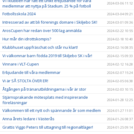
Vi i klubben har fått ett unikt erbjudande för våra
2024-03-06 11:12
medlemmar att nyttja på Stadium. 25 % på fotboll
Fotbollsskola 2024
2024-03-04 09:21
Intresserad av att bli förenings domare i Skiljebo SK!
2024-03-01 09:36
ArosCupen har redan över 500 lag anmälda
2024-02-22 10:55
Hur mår din idrottskompis?
2024-02-18 10:40
Klubbhuset uppfräschat och står nu klart!
2024-02-16 08:35
Vi välkomnar barn födda 2019 till Skiljebo SK i vår!
2024-02-15 09:33
Vinnare i VLT-Cupen
2024-02-12 16:28
Erbjudande till våra medlemmar
2024-02-07 15:24
Vi är SÅ STOLTA ÖVER ER!
2024-02-05 06:38
Åtgången på tränarutbildningarna i vår är stor
2024-02-03 10:15
Stjärnsprakande mötesplats med inspirerande
2024-01-28 12:25
föreläsningar
Välkommen till ett nytt och spännande år som medlem
2024-01-27 11:01
Anna årets ledare i Västerås
2024-01-26 08:37
Grattis Viggo Peters till uttagning till regionaltläger!
2024-01-25 09:14