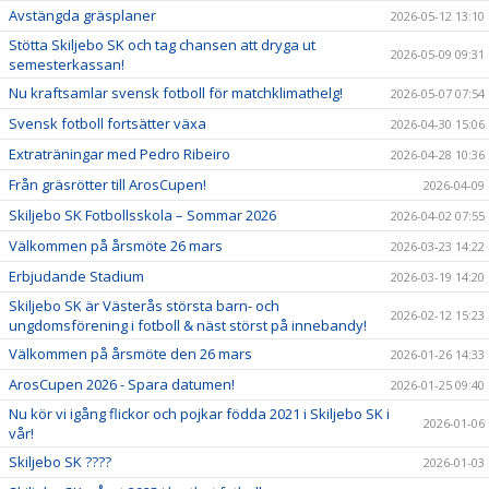
Avstängda gräsplaner
2026-05-12 13:10
Stötta Skiljebo SK och tag chansen att dryga ut
2026-05-09 09:31
semesterkassan!
Nu kraftsamlar svensk fotboll för matchklimathelg!
2026-05-07 07:54
Svensk fotboll fortsätter växa
2026-04-30 15:06
Extraträningar med Pedro Ribeiro
2026-04-28 10:36
Från gräsrötter till ArosCupen!
2026-04-09
Skiljebo SK Fotbollsskola – Sommar 2026
2026-04-02 07:55
Välkommen på årsmöte 26 mars
2026-03-23 14:22
Erbjudande Stadium
2026-03-19 14:20
Skiljebo SK är Västerås största barn- och
2026-02-12 15:23
ungdomsförening i fotboll & näst störst på innebandy!
Välkommen på årsmöte den 26 mars
2026-01-26 14:33
ArosCupen 2026 - Spara datumen!
2026-01-25 09:40
Nu kör vi igång flickor och pojkar födda 2021 i Skiljebo SK i
2026-01-06
vår!
Skiljebo SK ????
2026-01-03