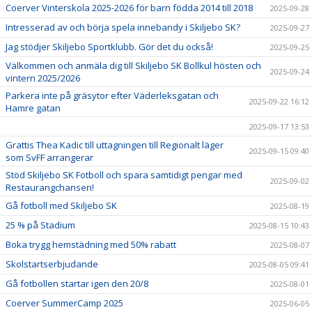
Coerver Vinterskola 2025-2026 för barn födda 2014 till 2018
2025-09-28
Intresserad av och börja spela innebandy i Skiljebo SK?
2025-09-27
Jag stödjer Skiljebo Sportklubb. Gör det du också!
2025-09-25
Välkommen och anmäla dig till Skiljebo SK Bollkul hösten och
2025-09-24
vintern 2025/2026
Parkera inte på gräsytor efter Väderleksgatan och
2025-09-22 16:12
Hamre gatan
2025-09-17 13:53
Grattis Thea Kadic till uttagningen till Regionalt läger
2025-09-15 09:40
som SvFF arrangerar
Stöd Skiljebo SK Fotboll och spara samtidigt pengar med
2025-09-02
Restaurangchansen!
Gå fotboll med Skiljebo SK
2025-08-19
25 % på Stadium
2025-08-15 10:43
Boka trygg hemstädning med 50% rabatt
2025-08-07
Skolstartserbjudande
2025-08-05 09:41
Gå fotbollen startar igen den 20/8
2025-08-01
Coerver SummerCamp 2025
2025-06-05