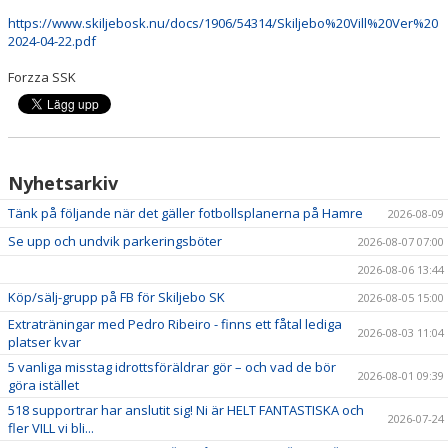
https://www.skiljebosk.nu/docs/1906/54314/Skiljebo%20Vill%20Ver%20
2024-04-22.pdf
Forzza SSK
Nyhetsarkiv
Tänk på följande när det gäller fotbollsplanerna på Hamre
2026-08-09
Se upp och undvik parkeringsböter
2026-08-07 07:00
2026-08-06 13:44
Köp/sälj-grupp på FB för Skiljebo SK
2026-08-05 15:00
Extraträningar med Pedro Ribeiro - finns ett fåtal lediga
2026-08-03 11:04
platser kvar
5 vanliga misstag idrottsföräldrar gör – och vad de bör
2026-08-01 09:39
göra istället
518 supportrar har anslutit sig! Ni är HELT FANTASTISKA och
2026-07-24
fler VILL vi bli...