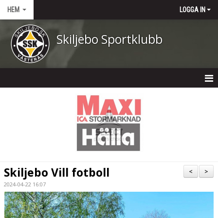
HEM
LOGGA IN
Skiljebo Sportklubb
HEM
NYHETER
OM KLUBBEN
KONTAKT
Skiljebo Vill fotboll
<
>
KALENDER
2024-04-22 16:07
DOKUMENT