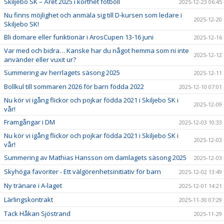
Skiljebo SK – Året 2025 i korthet fotboll
2025-12-23 06:45
Nu finns möjlighet och anmäla sig till D-kursen som ledare i
2025-12-20
Skiljebo SK!
Bli domare eller funktionär i ArosCupen 13-16 juni
2025-12-16
Var med och bidra… Kanske har du något hemma som ni inte
2025-12-12
använder eller vuxit ur?
Summering av herrlagets säsong 2025
2025-12-11
Bollkul till sommaren 2026 för barn födda 2022
2025-12-10 07:01
Nu kör vi igång flickor och pojkar födda 2021 i Skiljebo SK i
2025-12-09
vår!
Framgångar i DM
2025-12-03 10:33
Nu kör vi igång flickor och pojkar födda 2021 i Skiljebo SK i
2025-12-03
vår!
Summering av Mathias Hansson om damlagets säsong 2025
2025-12-03
Skyhöga favoriter - Ett välgörenhetsinitiativ för barn
2025-12-02 13:49
Ny tränare i A-laget
2025-12-01 14:21
Lärlingskontrakt
2025-11-30 07:29
Tack Håkan Sjöstrand
2025-11-29