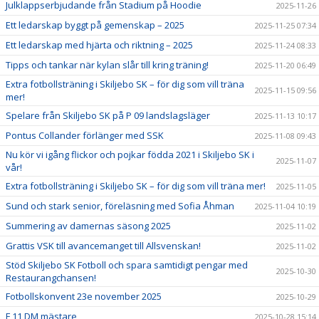
Julklappserbjudande från Stadium på Hoodie
2025-11-26
Ett ledarskap byggt på gemenskap – 2025
2025-11-25 07:34
Ett ledarskap med hjärta och riktning – 2025
2025-11-24 08:33
Tipps och tankar när kylan slår till kring träning!
2025-11-20 06:49
Extra fotbollsträning i Skiljebo SK – för dig som vill träna
2025-11-15 09:56
mer!
Spelare från Skiljebo SK på P 09 landslagsläger
2025-11-13 10:17
Pontus Collander förlänger med SSK
2025-11-08 09:43
Nu kör vi igång flickor och pojkar födda 2021 i Skiljebo SK i
2025-11-07
vår!
Extra fotbollsträning i Skiljebo SK – för dig som vill träna mer!
2025-11-05
Sund och stark senior, föreläsning med Sofia Åhman
2025-11-04 10:19
Summering av damernas säsong 2025
2025-11-02
Grattis VSK till avancemanget till Allsvenskan!
2025-11-02
Stöd Skiljebo SK Fotboll och spara samtidigt pengar med
2025-10-30
Restaurangchansen!
Fotbollskonvent 23e november 2025
2025-10-29
F 11 DM mästare
2025-10-28 15:14