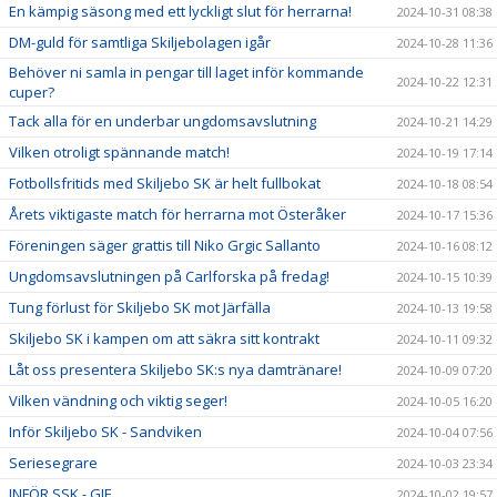
En kämpig säsong med ett lyckligt slut för herrarna!
2024-10-31 08:38
DM-guld för samtliga Skiljebolagen igår
2024-10-28 11:36
Behöver ni samla in pengar till laget inför kommande
2024-10-22 12:31
cuper?
Tack alla för en underbar ungdomsavslutning
2024-10-21 14:29
Vilken otroligt spännande match!
2024-10-19 17:14
Fotbollsfritids med Skiljebo SK är helt fullbokat
2024-10-18 08:54
Årets viktigaste match för herrarna mot Österåker
2024-10-17 15:36
Föreningen säger grattis till Niko Grgic Sallanto
2024-10-16 08:12
Ungdomsavslutningen på Carlforska på fredag!
2024-10-15 10:39
Tung förlust för Skiljebo SK mot Järfälla
2024-10-13 19:58
Skiljebo SK i kampen om att säkra sitt kontrakt
2024-10-11 09:32
Låt oss presentera Skiljebo SK:s nya damtränare!
2024-10-09 07:20
Vilken vändning och viktig seger!
2024-10-05 16:20
Inför Skiljebo SK - Sandviken
2024-10-04 07:56
Seriesegrare
2024-10-03 23:34
INFÖR SSK - GIF
2024-10-02 19:57