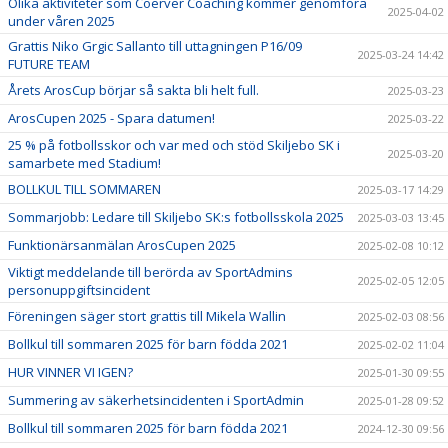
Olika aktiviteter som Coerver Coaching kommer genomföra
2025-04-02
under våren 2025
Grattis Niko Grgic Sallanto till uttagningen P16/09
2025-03-24 14:42
FUTURE TEAM
Årets ArosCup börjar så sakta bli helt full.
2025-03-23
ArosCupen 2025 - Spara datumen!
2025-03-22
25 % på fotbollsskor och var med och stöd Skiljebo SK i
2025-03-20
samarbete med Stadium!
BOLLKUL TILL SOMMAREN
2025-03-17 14:29
Sommarjobb: Ledare till Skiljebo SK:s fotbollsskola 2025
2025-03-03 13:45
Funktionärsanmälan ArosCupen 2025
2025-02-08 10:12
Viktigt meddelande till berörda av SportAdmins
2025-02-05 12:05
personuppgiftsincident
Föreningen säger stort grattis till Mikela Wallin
2025-02-03 08:56
Bollkul till sommaren 2025 för barn födda 2021
2025-02-02 11:04
HUR VINNER VI IGEN?
2025-01-30 09:55
Summering av säkerhetsincidenten i SportAdmin
2025-01-28 09:52
Bollkul till sommaren 2025 för barn födda 2021
2024-12-30 09:56