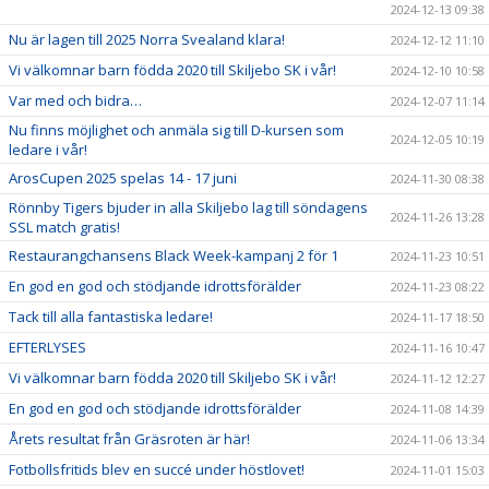
2024-12-13 09:38
Nu är lagen till 2025 Norra Svealand klara!
2024-12-12 11:10
Vi välkomnar barn födda 2020 till Skiljebo SK i vår!
2024-12-10 10:58
Var med och bidra…
2024-12-07 11:14
Nu finns möjlighet och anmäla sig till D-kursen som
2024-12-05 10:19
ledare i vår!
ArosCupen 2025 spelas 14 - 17 juni
2024-11-30 08:38
Rönnby Tigers bjuder in alla Skiljebo lag till söndagens
2024-11-26 13:28
SSL match gratis!
Restaurangchansens Black Week-kampanj 2 för 1
2024-11-23 10:51
En god en god och stödjande idrottsförälder
2024-11-23 08:22
Tack till alla fantastiska ledare!
2024-11-17 18:50
EFTERLYSES
2024-11-16 10:47
Vi välkomnar barn födda 2020 till Skiljebo SK i vår!
2024-11-12 12:27
En god en god och stödjande idrottsförälder
2024-11-08 14:39
Årets resultat från Gräsroten är här!
2024-11-06 13:34
Fotbollsfritids blev en succé under höstlovet!
2024-11-01 15:03