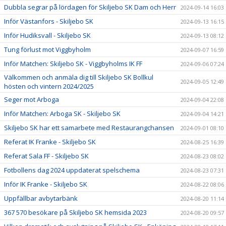
Dubbla segrar på lördagen för Skiljebo SK Dam och Herr
2024-09-14 16:03
Inför Västanfors - Skiljebo SK
2024-09-13 16:15
Inför Hudiksvall - Skiljebo SK
2024-09-13 08:12
Tung förlust mot Viggbyholm
2024-09-07 16:59
Inför Matchen: Skiljebo SK - Viggbyholms IK FF
2024-09-06 07:24
Välkommen och anmäla dig till Skiljebo SK Bollkul
2024-09-05 12:49
hösten och vintern 2024/2025
Seger mot Arboga
2024-09-04 22:08
Inför Matchen: Arboga SK - Skiljebo SK
2024-09-04 14:21
Skiljebo SK har ett samarbete med Restaurangchansen
2024-09-01 08:10
Referat IK Franke - Skiljebo SK
2024-08-25 16:39
Referat Sala FF - Skiljebo SK
2024-08-23 08:02
Fotbollens dag 2024 uppdaterat spelschema
2024-08-23 07:31
Inför IK Franke - Skiljebo SK
2024-08-22 08:06
Uppfällbar avbytarbänk
2024-08-20 11:14
367 570 besökare på Skiljebo SK hemsida 2023
2024-08-20 09:57