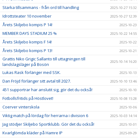
Starka tillsammans - från ord till handling
2025-10-27 15:32
Idrottsteater 10 november
2025-10-27 12:39
Årets Skiljebo kompis P 14!
2025-10-23
MEMBER DAYS STADIUM 25 %
2025-10-22 14:55
Årets Skiljebo kompis F 14!
2025-10-22
Årets Skiljebo kompis P 13!
2025-10-21
Grattis Niko Grigic Sallanto till uttagningen till
2025-10-14 16:20
landslagsläger på Bosön
Lukas Rask förlänger med SSK.
2025-10-13
Dan Fröjd förlänger sitt avtal till 2027.
2025-10-10 13:46
451 supportrar har anslutit sig, gör det du också!
2025-10-10
Fotbollsfritids på Höstlovet!
2025-10-08 15:28
Coerver vinterskola
2025-10-06
Viktig match på lördag för herrarna i division 6
2025-10-03 14:14
Jag stödjer Skiljebo Sportklubb. Gör det du också!
2025-10-01
Kvarlglömda kläder på Hamre IP
2025-09-29