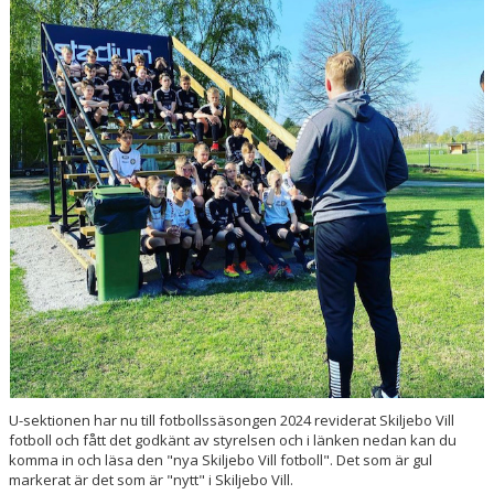
VÅRA LAG/TRÄNARE
MATCHER
BÖRJA I SKILJEBO SK
BOKNING KLUBBHUSET
VÅRA AVGIFTER
VÅR HISTORIA
U-sektionen har nu till fotbollssäsongen 2024 reviderat Skiljebo Vill
fotboll och fått det godkänt av styrelsen och i länken nedan kan du
komma in och läsa den "nya Skiljebo Vill fotboll". Det som är gul
markerat är det som är "nytt" i Skiljebo Vill.