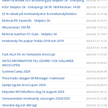
Vilken dramatik och avslutning på Skiljebo SK - Enköping
2024-08-18 17:11
Inför Skiljebo SK - Enköpings SK FK 18/8 klockan: 14.00
2024-08-16 15:27
25 % rabatt på innebandyskor & innebandyklubbor
2024-08-16 10:46
Referat IFK Västerås - Skiljebo SK
2024-08-14 10:51
Allsvenskan 100 ÅR
2024-08-13 07:22
Referat matchen FC Gute - Skiljebo SK
2024-08-12 14:07
Innebandy för pojkar födda 2018 och 2019
2024-07-27 12:47
2024-07-01 10:40
Tack ALLA för en fantastisk ArosCup!
2024-06-17 21:03
VIKTIG INFORMATION TILL LEDARE I SSK GÄLLANDE
2024-06-10 09:05
AROSCUPEN
SummerCamp 2024
2024-06-08 09:40
Thea Kadic uttagen till Riksläger i Halmstad
2024-06-06 08:07
Spelprogram ArosCupen 2024
2024-06-05 08:35
Inbjudan till Fotbollens dag 24 augusti 2024
2024-06-01 09:12
Serieanmälan innebandy säsongen 2024/2025
2024-05-23 10:08
Utveckla dig och ditt lag!
2024-05-16 11:32