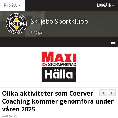
P 16 GUL
LOGGA IN
Skiljebo Sportklubb
P 16 gul
P 16 GUL
NYHETER
KALENDER
MATCHER
Olika aktiviteter som Coerver
<
>
TRUPPEN
Coaching kommer genomföra under
våren 2025
BILDGALLERI
2025-02-28