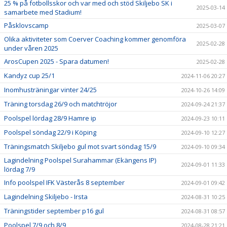
25 % på fotbollsskor och var med och stöd Skiljebo SK i
2025-03-14
samarbete med Stadium!
Påsklovscamp
2025-03-07
Olika aktiviteter som Coerver Coaching kommer genomföra
2025-02-28
under våren 2025
ArosCupen 2025 - Spara datumen!
2025-02-28
Kandyz cup 25/1
2024-11-06 20:27
Inomhusträningar vinter 24/25
2024-10-26 14:09
Träning torsdag 26/9 och matchtröjor
2024-09-24 21:37
Poolspel lördag 28/9 Hamre ip
2024-09-23 10:11
Poolspel söndag 22/9 i Köping
2024-09-10 12:27
Träningsmatch Skiljebo gul mot svart söndag 15/9
2024-09-10 09:34
Lagindelning Poolspel Surahammar (Ekängens IP)
2024-09-01 11:33
lördag 7/9
Info poolspel IFK Västerås 8 september
2024-09-01 09:42
Lagindelning Skiljebo - Irsta
2024-08-31 10:25
Träningstider september p16 gul
2024-08-31 08:57
Poolspel 7/9 och 8/9
2024-08-28 21:21