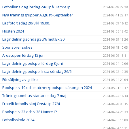
Fotbollens dag lördag 24/8 på Hamre ip
2024-08-18 22:28
Nya träningsgrupper Augusti-September
2024-08-11 22:17
Lagfoto tisdag 20/8 kl 19.00.
2024-08-09 16:12
Hösten 2024
2024-08-05 18:42
Lagindelning söndag 30/6 mot Bk 30
2024-06-29 19:26
Sponsorer sökes
2024-06-18 10:03
Aroscupen lördag 15 juni
2024-06-09 18:11
Lagindelning poolspel lördag 8 juni
2024-06-04 12:06
Lagindelning poolspel Irsta söndag 26/5
2024-05-22 10:35
Försäljning av grillkol
2024-05-04 21:04
Poolspel v 19 och matcher/poolspel säsongen 2024
2024-05-01 19:17
Träning utomhus startar tisdag 7 maj
2024-04-24 16:14
Fratelli fotbolls skoj Önsta ip 27/4
2024-04-20 09:15
Poolspel v 23 och v 38 Hamre IP
2024-04-14 21:39
Fotbollsskola 2024
2024-04-06 11:00
2024-04-04 11:31