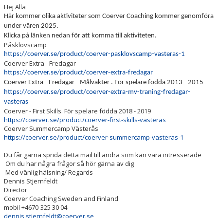
DOKUMENT
Hej Alla
Här kommer olika aktiviteter som Coerver Coaching kommer genomföra
under våren 2025.
Klicka på länken nedan för att komma till aktiviteten.
Påsklovscamp
https://coerver.se/product/coerver-pasklovscamp-vasteras-1
Coerver Extra - Fredagar
https://coerver.se/product/coerver-extra-fredagar
Coerver Extra - Fredagar - Målvakter . För spelare födda 2013 - 2015
https://coerver.se/product/coerver-extra-mv-traning-fredagar-
vasteras
Coerver - First Skills. För spelare födda 2018 - 2019
https://coerver.se/product/coerver-first-skills-vasteras
Coerver Summercamp Västerås
https://coerver.se/product/coerver-summercamp-vasteras-1
Du får gärna sprida detta mail till andra som kan vara intresserade
Om du har några frågor så hör gärna av dig
Med vänlig hälsning/ Regards
Dennis Stjernfeldt
Director
Coerver Coaching Sweden and Finland
mobil +4670-325 30 04
dennis.stjernfeldt@coerver.se