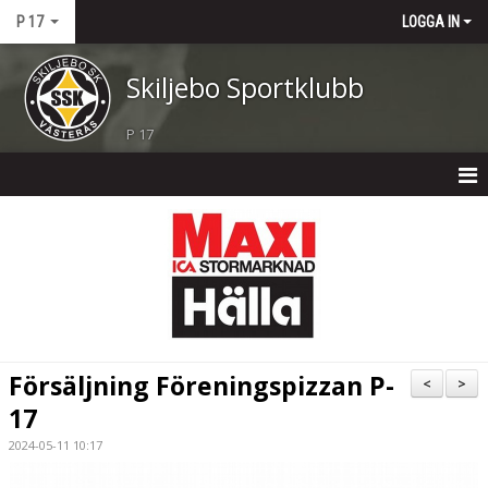
P 17
LOGGA IN
Skiljebo Sportklubb
P 17
P 17
NYHETER
KALENDER
MATCHER
Försäljning Föreningspizzan P-
<
>
TRUPPEN
17
2024-05-11 10:17
BILDGALLERI