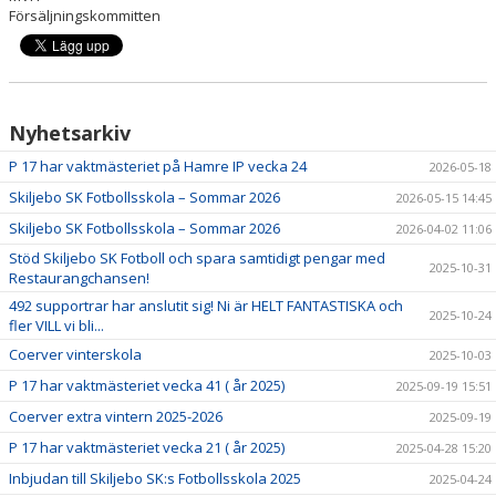
Försäljningskommitten
Nyhetsarkiv
P 17 har vaktmästeriet på Hamre IP vecka 24
2026-05-18
Skiljebo SK Fotbollsskola – Sommar 2026
2026-05-15 14:45
Skiljebo SK Fotbollsskola – Sommar 2026
2026-04-02 11:06
Stöd Skiljebo SK Fotboll och spara samtidigt pengar med
2025-10-31
Restaurangchansen!
492 supportrar har anslutit sig! Ni är HELT FANTASTISKA och
2025-10-24
fler VILL vi bli...
Coerver vinterskola
2025-10-03
P 17 har vaktmästeriet vecka 41 ( år 2025)
2025-09-19 15:51
Coerver extra vintern 2025-2026
2025-09-19
P 17 har vaktmästeriet vecka 21 ( år 2025)
2025-04-28 15:20
Inbjudan till Skiljebo SK:s Fotbollsskola 2025
2025-04-24