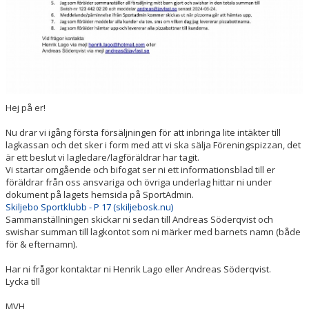
Hej på er!
Nu drar vi igång första försäljningen för att inbringa lite intäkter till
lagkassan och det sker i form med att vi ska sälja Föreningspizzan, det
är ett beslut vi lagledare/lagföräldrar har tagit.
Vi startar omgående och bifogat ser ni ett informationsblad till er
föräldrar från oss ansvariga och övriga underlag hittar ni under
dokument på lagets hemsida på SportAdmin.
Skiljebo Sportklubb - P 17 (skiljebosk.nu)
Sammanställningen skickar ni sedan till Andreas Söderqvist och
swishar summan till lagkontot som ni märker med barnets namn (både
för & efternamn).
Har ni frågor kontaktar ni Henrik Lago eller Andreas Söderqvist.
Lycka till
MVH