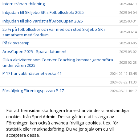
Intern tränarutbildning
2025-04-19
Inbjudan till Skiljebo SK:s Fotbollsskola 2025
2025-04-04
Inbjudan till skolvärdsträff ArosCupen 2025
2025-03-31
25 % på fotbollsskor och var med och stöd Skiljebo SK i
2025-03-14
samarbete med Stadium!
Påsklovscamp
2025-03-05
ArosCupen 2025 - Spara datumen!
2025-03-02
Olika aktiviteter som Coerver Coaching kommer genomföra
2025-02-28
under våren 2025
P 17 har vaktmästeriet vecka 41
2024-09-19 13:45
2024-08-22 11:30
Försäljning Föreningspizzan P-17
2024-05-11 10:17
P 17 har vaktmästeriet vecka 22
2024-05-09 11:40
Fotbollsskola 2024
2024-03-22 12:49
För att hemsidan ska fungera korrekt använder vi nödvändiga
cookies från SportAdmin. Dessa går inte att stänga av.
SummerCamp 2024
2024-03-22 09:52
Föreningen kan också använda frivilliga cookies, t.ex. för
Skiljebo SK har inlett ett samarbete med RC
2024-03-03 10:11
statistik eller marknadsföring. Du väljer själv om du vill
acceptera dessa.