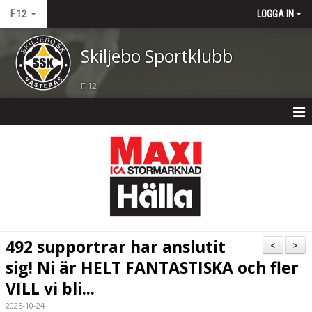
F 12
LOGGA IN
Skiljebo Sportklubb
F 12
F 12
NYHETER
TRUPPEN
KALENDER
492 supportrar har anslutit
<
>
MATCHER
sig! Ni är HELT FANTASTISKA och fler
VILL vi bli...
BILDGALLERI
2025-10-24