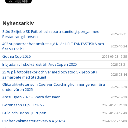
Nyhetsarkiv
Stöd Skiljebo SK Fotboll och spara samtidigt pengar med
2025-10-31
Restaurangchansen!
492 supportrar har anslutit sig! Ni är HELT FANTASTISKA och
2025-10-24
fler VILL vi bli...
Gothia Cup 2026
2025-09-28 19:35
Inbjudan till skolvärdsträff ArosCupen 2025
2025-03-31
25 % på fotbollsskor och var med och stöd Skiljebo SK i
2025-03-14
samarbete med Stadium!
Olika aktiviteter som Coerver Coaching kommer genomföra
2025-02-28
under våren 2025
ArosCupen 2025 - Spara datumen!
2025-02-20
Göransson Cup 31/1-2/2
2025-01-15 21:20
Guld och Brons i Julcupen
2025-01-04 12:40
F12 har vaktmästeriet vecka 4 (2025)
2024-12-17 15:00