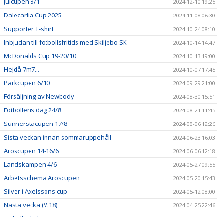
Julcupen 3/1
2024-12-10 19:25
Dalecarlia Cup 2025
2024-11-08 06:30
Supporter T-shirt
2024-10-24 08:10
Inbjudan till fotbollsfritids med Skiljebo SK
2024-10-14 14:47
McDonalds Cup 19-20/10
2024-10-13 19:00
Hejdå 7m7...
2024-10-07 17:45
Parkcupen 6/10
2024-09-29 21:00
Försäljning av Newbody
2024-08-30 15:51
Fotbollens dag 24/8
2024-08-21 11:45
Sunnerstacupen 17/8
2024-08-06 12:26
Sista veckan innan sommaruppehåll
2024-06-23 16:03
Aroscupen 14-16/6
2024-06-06 12:18
Landskampen 4/6
2024-05-27 09:55
Arbetsschema Aroscupen
2024-05-20 15:43
Silver i Axelssons cup
2024-05-12 08:00
Nästa vecka (V.18)
2024-04-25 22:46