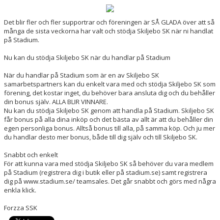
DOKUMENT
Det blir fler och fler supportrar och föreningen är SÅ GLADA över att så
många de sista veckorna har valt och stödja Skiljebo SK när ni handlat
på Stadium.
Nu kan du stödja Skiljebo SK när du handlar på Stadium
När du handlar på Stadium som är en av Skiljebo SK
samarbetspartners kan du enkelt vara med och stödja Skiljebo SK som
förening, det kostar inget, du behöver bara ansluta dig och du behåller
din bonus själv. ALLA BLIR VINNARE.
Nu kan du stödja Skiljebo SK genom att handla på Stadium. Skiljebo SK
får bonus på alla dina inköp och det bästa av allt är att du behåller din
egen personliga bonus. Alltså bonus till alla, på samma köp. Och ju mer
du handlar desto mer bonus, både till dig själv och till Skiljebo SK.
Snabbt och enkelt
För att kunna vara med stödja Skiljebo SK så behöver du vara medlem
på Stadium (registrera dig i butik eller på stadium.se) samt registrera
dig på www.stadium.se/ teamsales. Det går snabbt och görs med några
enkla klick.
Forzza SSK