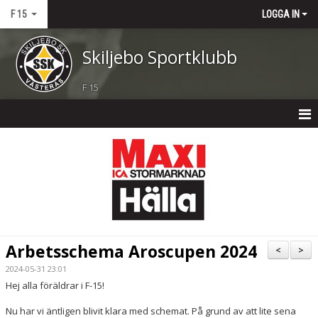
F 15
LOGGA IN
Skiljebo Sportklubb
F 15
F 15
NYHETER
KALENDER
MATCHER
Arbetsschema Aroscupen 2024
<
>
TRUPPEN
2024-05-31 23:01
Hej alla föräldrar i F-15!
BILDGALLERI
Nu har vi äntligen blivit klara med schemat. På grund av att lite sena