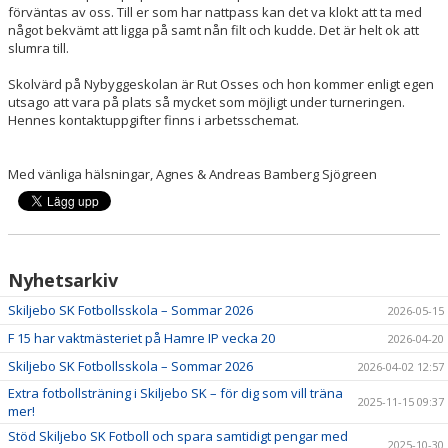
förväntas av oss. Till er som har nattpass kan det va klokt att ta med
något bekvämt att ligga på samt nån filt och kudde. Det är helt ok att
slumra till.
Skolvärd på Nybyggeskolan är Rut Osses och hon kommer enligt egen
utsago att vara på plats så mycket som möjligt under turneringen.
Hennes kontaktuppgifter finns i arbetsschemat.
Med vänliga hälsningar, Agnes & Andreas Bamberg Sjögreen
Nyhetsarkiv
Skiljebo SK Fotbollsskola – Sommar 2026
2026-05-15
F 15 har vaktmästeriet på Hamre IP vecka 20
2026-04-20
Skiljebo SK Fotbollsskola – Sommar 2026
2026-04-02 12:57
Extra fotbollsträning i Skiljebo SK – för dig som vill träna
2025-11-15 09:37
mer!
Stöd Skiljebo SK Fotboll och spara samtidigt pengar med
2025-10-30