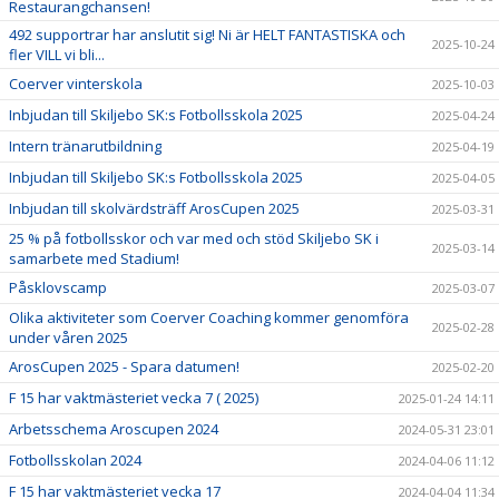
Restaurangchansen!
492 supportrar har anslutit sig! Ni är HELT FANTASTISKA och
2025-10-24
fler VILL vi bli...
Coerver vinterskola
2025-10-03
Inbjudan till Skiljebo SK:s Fotbollsskola 2025
2025-04-24
Intern tränarutbildning
2025-04-19
Inbjudan till Skiljebo SK:s Fotbollsskola 2025
2025-04-05
Inbjudan till skolvärdsträff ArosCupen 2025
2025-03-31
25 % på fotbollsskor och var med och stöd Skiljebo SK i
2025-03-14
samarbete med Stadium!
Påsklovscamp
2025-03-07
Olika aktiviteter som Coerver Coaching kommer genomföra
2025-02-28
under våren 2025
ArosCupen 2025 - Spara datumen!
2025-02-20
F 15 har vaktmästeriet vecka 7 ( 2025)
2025-01-24 14:11
Arbetsschema Aroscupen 2024
2024-05-31 23:01
Fotbollsskolan 2024
2024-04-06 11:12
F 15 har vaktmästeriet vecka 17
2024-04-04 11:34