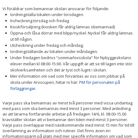
Vi föräldrar som bemannar skolan ansvarar för följande:
Iordningställa lokalen under torsdagen.
Incheckning torsdag och fredag
Kioskförsäljning (kiosken får aldrig lämnas obemannad)
Öppna-och låsa dörrar med blipp/nyckel. Nyckel får aldrig lämnas
ut till någon.
Utcheckning under fredag och måndag.
Iordningställande av lokalen under måndagen.
Under fredagen bedrivs ”sommarlovsskola” för Nybyggeskolans
elever mellan kl 08:00-15:00. Vår uppgift är att se till lagen inte stör
skolverksamheten och det är tyst och lugnt i skolan.
Mer information om vad som förväntas av oss som jobbar på
skola under Aroscupen, hittar ni här:
PM för personalen på
förläggningar.
Varje pass ska bemannas av minst två personer med vissa undantag
med pass som ska bemannas med minst 3 personer. Med anledning
av att lärarna fortfarande arbetar på fredagen 14/6, kl. 08.00-15.00
kravställer skolan att vi bemannar den tiden med minst 3 personer.
Varje pass överlappar med nästkommande med minst 15 min för tid till
överlämning av information och rutiner. Det finns även en
informationspärm på plats med mer specifik information om vad som