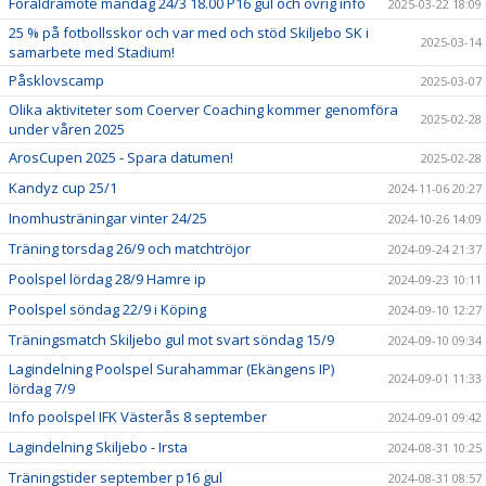
Föräldramöte måndag 24/3 18.00 P16 gul och övrig info
2025-03-22 18:09
25 % på fotbollsskor och var med och stöd Skiljebo SK i
2025-03-14
samarbete med Stadium!
Påsklovscamp
2025-03-07
Olika aktiviteter som Coerver Coaching kommer genomföra
2025-02-28
under våren 2025
ArosCupen 2025 - Spara datumen!
2025-02-28
Kandyz cup 25/1
2024-11-06 20:27
Inomhusträningar vinter 24/25
2024-10-26 14:09
Träning torsdag 26/9 och matchtröjor
2024-09-24 21:37
Poolspel lördag 28/9 Hamre ip
2024-09-23 10:11
Poolspel söndag 22/9 i Köping
2024-09-10 12:27
Träningsmatch Skiljebo gul mot svart söndag 15/9
2024-09-10 09:34
Lagindelning Poolspel Surahammar (Ekängens IP)
2024-09-01 11:33
lördag 7/9
Info poolspel IFK Västerås 8 september
2024-09-01 09:42
Lagindelning Skiljebo - Irsta
2024-08-31 10:25
Träningstider september p16 gul
2024-08-31 08:57