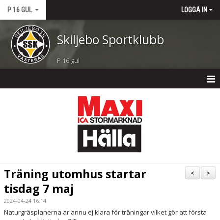
P 16 GUL
LOGGA IN
Skiljebo Sportklubb
P 16 gul
P 16 GUL
NYHETER
KALENDER
MATCHER
Träning utomhus startar
<
>
TRUPPEN
tisdag 7 maj
2024-04-24 16:14
BILDGALLERI
Naturgräsplanerna är ännu ej klara för träningar vilket gör att första