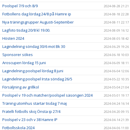
Poolspel 7/9 och 8/9
2024-08-28 21:21
Fotbollens dag lördag 24/8 på Hamre ip
2024-08-18 22:28
Nya träningsgrupper Augusti-September
2024-08-11 22:17
Lagfoto tisdag 20/8 kl 19.00.
2024-08-09 16:12
Hösten 2024
2024-08-05 18:42
Lagindelning söndag 30/6 mot Bk 30
2024-06-29 19:26
Sponsorer sökes
2024-06-18 10:03
Aroscupen lördag 15 juni
2024-06-09 18:11
Lagindelning poolspel lördag 8 juni
2024-06-04 12:06
Lagindelning poolspel Irsta söndag 26/5
2024-05-22 10:35
Försäljning av grillkol
2024-05-04 21:04
Poolspel v 19 och matcher/poolspel säsongen 2024
2024-05-01 19:17
Träning utomhus startar tisdag 7 maj
2024-04-24 16:14
Fratelli fotbolls skoj Önsta ip 27/4
2024-04-20 09:15
Poolspel v 23 och v 38 Hamre IP
2024-04-14 21:39
Fotbollsskola 2024
2024-04-06 11:00