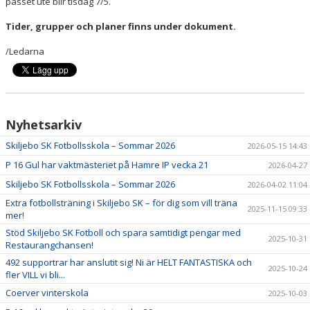
passet ute blir tisdag 7/5.
DOKUMENT
Tider, grupper och planer finns under dokument.
/Ledarna
Nyhetsarkiv
Skiljebo SK Fotbollsskola – Sommar 2026
2026-05-15 14:43
P 16 Gul har vaktmästeriet på Hamre IP vecka 21
2026-04-27
Skiljebo SK Fotbollsskola – Sommar 2026
2026-04-02 11:04
Extra fotbollsträning i Skiljebo SK – för dig som vill träna
2025-11-15 09:33
mer!
Stöd Skiljebo SK Fotboll och spara samtidigt pengar med
2025-10-31
Restaurangchansen!
492 supportrar har anslutit sig! Ni är HELT FANTASTISKA och
2025-10-24
fler VILL vi bli...
Coerver vinterskola
2025-10-03