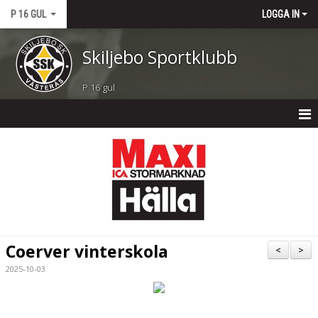
P 16 GUL
LOGGA IN
Skiljebo Sportklubb
P 16 gul
P 16 GUL
NYHETER
KALENDER
MATCHER
Coerver vinterskola
<
>
TRUPPEN
2025-10-03
BILDGALLERI