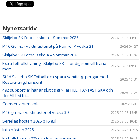
DOKUMENT
Nyhetsarkiv
Skiljebo SK Fotbollsskola – Sommar 2026
2026-05-15 14:43
P 16 Gul har vaktmästeriet på Hamre IP vecka 21
2026-04-27
Skiljebo SK Fotbollsskola – Sommar 2026
2026-04-02 11:04
Extra fotbollsträning i Skiljebo SK – för dig som vill träna
2025-11-15 09:33
mer!
Stöd Skiljebo SK Fotboll och spara samtidigt pengar med
2025-10-31
Restaurangchansen!
492 supportrar har anslutit sig! Ni är HELT FANTASTISKA och
2025-10-24
fler VILL vi bli...
Coerver vinterskola
2025-10-03
P 16 gul har vaktmästeriet vecka 39
2025-09-05 15:48
Serielag hösten 2025 p16 gul
2025-08-07 10:40
Info hösten 2025
2025-07-25 15:15
Fotbollsbingo 2025 och träningsprogram
2025-06-29 19:13