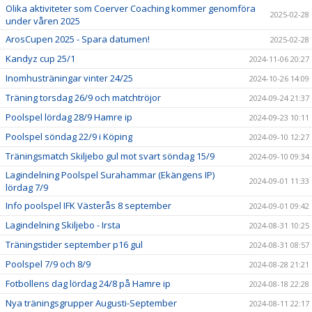
Olika aktiviteter som Coerver Coaching kommer genomföra
2025-02-28
under våren 2025
ArosCupen 2025 - Spara datumen!
2025-02-28
Kandyz cup 25/1
2024-11-06 20:27
Inomhusträningar vinter 24/25
2024-10-26 14:09
Träning torsdag 26/9 och matchtröjor
2024-09-24 21:37
Poolspel lördag 28/9 Hamre ip
2024-09-23 10:11
Poolspel söndag 22/9 i Köping
2024-09-10 12:27
Träningsmatch Skiljebo gul mot svart söndag 15/9
2024-09-10 09:34
Lagindelning Poolspel Surahammar (Ekängens IP)
2024-09-01 11:33
lördag 7/9
Info poolspel IFK Västerås 8 september
2024-09-01 09:42
Lagindelning Skiljebo - Irsta
2024-08-31 10:25
Träningstider september p16 gul
2024-08-31 08:57
Poolspel 7/9 och 8/9
2024-08-28 21:21
Fotbollens dag lördag 24/8 på Hamre ip
2024-08-18 22:28
Nya träningsgrupper Augusti-September
2024-08-11 22:17