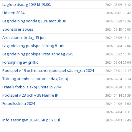
Lagfoto tisdag 20/8 kl 19.00.
2024-08-09 16:12
Hösten 2024
2024-08-05 18:42
Lagindelning söndag 30/6 mot Bk 30
2024-06-29 19:26
Sponsorer sökes
2024-06-18 10:03
Aroscupen lördag 15 juni
2024-06-09 18:11
Lagindelning poolspel lördag 8 juni
2024-06-04 12:06
Lagindelning poolspel Irsta söndag 26/5
2024-05-22 10:35
Försäljning av grillkol
2024-05-04 21:04
Poolspel v 19 och matcher/poolspel säsongen 2024
2024-05-01 19:17
Träning utomhus startar tisdag 7 maj
2024-04-24 16:14
Fratelli fotbolls skoj Önsta ip 27/4
2024-04-20 09:15
Poolspel v 23 och v 38 Hamre IP
2024-04-14 21:39
Fotbollsskola 2024
2024-04-06 11:00
2024-04-04 11:31
Info säsongen 2024 SSK p16 Gul
2024-04-03 09:40
SummerCamp 2024
2024-03-22 09:51