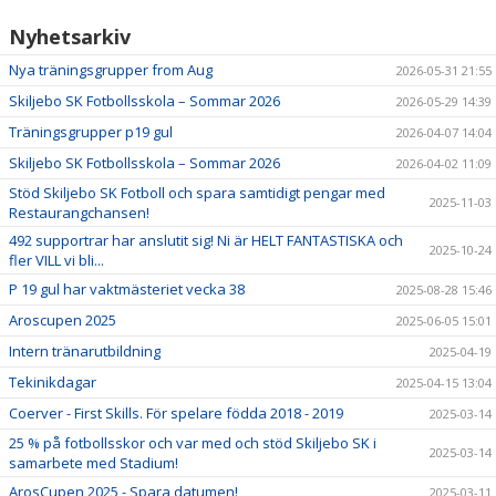
Nyhetsarkiv
Nya träningsgrupper from Aug
2026-05-31 21:55
Skiljebo SK Fotbollsskola – Sommar 2026
2026-05-29 14:39
Träningsgrupper p19 gul
2026-04-07 14:04
Skiljebo SK Fotbollsskola – Sommar 2026
2026-04-02 11:09
Stöd Skiljebo SK Fotboll och spara samtidigt pengar med
2025-11-03
Restaurangchansen!
492 supportrar har anslutit sig! Ni är HELT FANTASTISKA och
2025-10-24
fler VILL vi bli...
P 19 gul har vaktmästeriet vecka 38
2025-08-28 15:46
Aroscupen 2025
2025-06-05 15:01
Intern tränarutbildning
2025-04-19
Tekinikdagar
2025-04-15 13:04
Coerver - First Skills. För spelare födda 2018 - 2019
2025-03-14
25 % på fotbollsskor och var med och stöd Skiljebo SK i
2025-03-14
samarbete med Stadium!
ArosCupen 2025 - Spara datumen!
2025-03-11