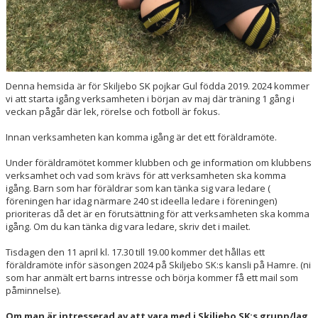
Denna hemsida är för Skiljebo SK pojkar Gul födda 2019. 2024 kommer
vi att starta igång verksamheten i början av maj där träning 1 gång i
veckan pågår där lek, rörelse och fotboll är fokus.
Innan verksamheten kan komma igång är det ett föräldramöte.
Under föräldramötet kommer klubben och ge information om klubbens
verksamhet och vad som krävs för att verksamheten ska komma
igång. Barn som har föräldrar som kan tänka sig vara ledare (
föreningen har idag närmare 240 st ideella ledare i föreningen)
prioriteras då det är en förutsättning för att verksamheten ska komma
igång. Om du kan tänka dig vara ledare, skriv det i mailet.
Tisdagen den 11 april kl. 17.30 till 19.00 kommer det hållas ett
föräldramöte inför säsongen 2024 på Skiljebo SK:s kansli på Hamre. (ni
som har anmält ert barns intresse och börja kommer få ett mail som
påminnelse).
Om man är intresserad av att vara med i Skiljebo SK:s grupp/lag