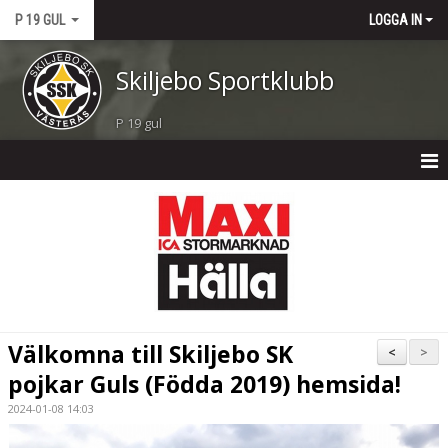
P 19 GUL
LOGGA IN
Skiljebo Sportklubb
P 19 gul
P 19 GUL
NYHETER
KALENDER
MATCHER
Välkomna till Skiljebo SK
<
>
TRUPPEN
pojkar Guls (Födda 2019) hemsida!
2024-01-08 14:03
BILDGALLERI