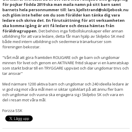
för pojkar födda 2019 ska man maila namn på sitt barn samt
barnets hela personnummer till: lars.kjellstrand@skiljebosk.nu
och glöm inte heller om du som förälder kan tänka dig vara
ledare och skriva det. En förutsättning för att verksamheten
ska komma igång är att få ledare och dessa hämtas från
föräldragruppen.
Det behövs inga fotbollskunskaper eller annan
utbildning för att vara ledare, detta får man hjälp av Skiljebo SK med
både med intern utbildning och sedermera tränarkurser som
föreningen bekostar.
"Vårt mål att göra framtiden ROLIGARE och ge barn och ungdomar
minnen för livet och genom en AKTIVARE fritid skapar vi en kamratskap
som starkt bidrar till en TRYGGARE uppväxt och där ungdomar trivs och
tar ansvar"
Med närmare 1200 aktiva barn och ungdomar och 240 ideella ledare är
vi god väg mot våra mål men vi siktar självklart på att ännu fler barn
och ungdomar och vuxna ska engagera sig i Skiljebo SK och vara en
del i resan mot våra mål.
Forzza SSK