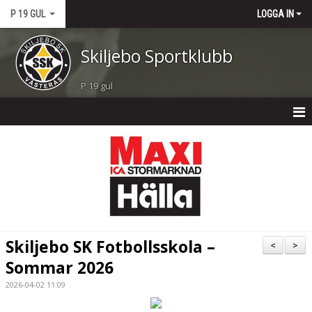
P 19 GUL
LOGGA IN
Skiljebo Sportklubb
P 19 gul
P 19 GUL
NYHETER
KALENDER
MATCHER
Skiljebo SK Fotbollsskola –
<
>
TRUPPEN
Sommar 2026
2026-04-02 11:09
BILDGALLERI