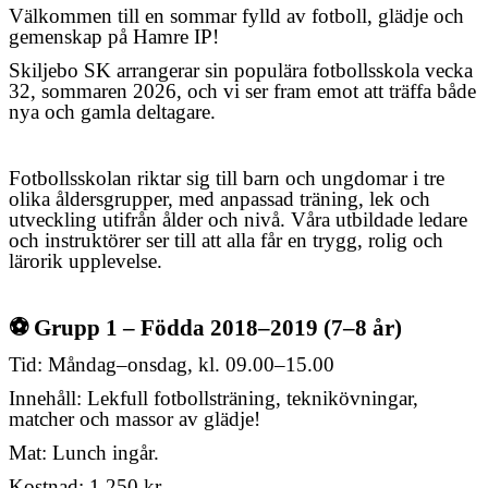
DOKUMENT
Välkommen till en sommar fylld av fotboll, glädje och
gemenskap på Hamre IP!
KONTAKT
Skiljebo SK arrangerar sin populära fotbollsskola vecka
32, sommaren 2026, och vi ser fram emot att träffa både
nya och gamla deltagare.
Fotbollsskolan riktar sig till barn och ungdomar i tre
olika åldersgrupper, med anpassad träning, lek och
utveckling utifrån ålder och nivå. Våra utbildade ledare
och instruktörer ser till att alla får en trygg, rolig och
lärorik upplevelse.
⚽
Grupp 1 – Födda 2018–2019 (7–8 år)
Tid: Måndag–onsdag, kl. 09.00–15.00
Innehåll: Lekfull fotbollsträning, teknikövningar,
matcher och massor av glädje!
Mat: Lunch ingår.
Kostnad: 1 250 kr