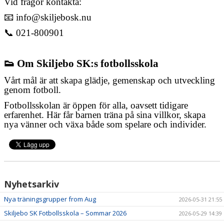
Vid frågor kontakta:
📧
info@skiljebosk.nu
📞
021-800901
👟
Om Skiljebo SK:s fotbollsskola
Vårt mål är att skapa glädje, gemenskap och utveckling
genom fotboll.
Fotbollsskolan är öppen för alla, oavsett tidigare
erfarenhet. Här får barnen träna på sina villkor, skapa
nya vänner och växa både som spelare och individer.
Nyhetsarkiv
Nya träningsgrupper from Aug
2026-05-31 21:55
Skiljebo SK Fotbollsskola – Sommar 2026
2026-05-29 14:39