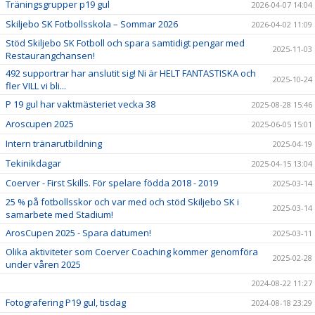
Träningsgrupper p19 gul
2026-04-07 14:04
Skiljebo SK Fotbollsskola – Sommar 2026
2026-04-02 11:09
Stöd Skiljebo SK Fotboll och spara samtidigt pengar med
2025-11-03
Restaurangchansen!
492 supportrar har anslutit sig! Ni är HELT FANTASTISKA och
2025-10-24
fler VILL vi bli...
P 19 gul har vaktmästeriet vecka 38
2025-08-28 15:46
Aroscupen 2025
2025-06-05 15:01
Intern tränarutbildning
2025-04-19
Tekinikdagar
2025-04-15 13:04
Coerver - First Skills. För spelare födda 2018 - 2019
2025-03-14
25 % på fotbollsskor och var med och stöd Skiljebo SK i
2025-03-14
samarbete med Stadium!
ArosCupen 2025 - Spara datumen!
2025-03-11
Olika aktiviteter som Coerver Coaching kommer genomföra
2025-02-28
under våren 2025
2024-08-22 11:27
Fotografering P19 gul, tisdag
2024-08-18 23:29