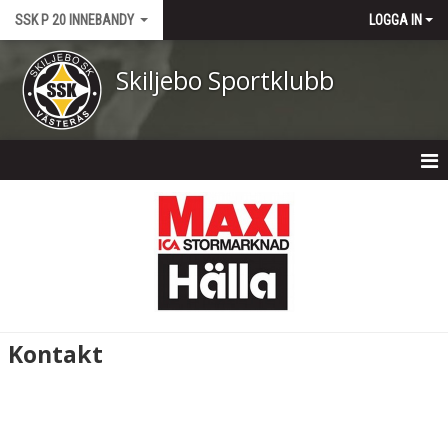
SSK P 20 INNEBANDY
LOGGA IN
Skiljebo Sportklubb
HEM
NYHETER
KALENDER
MATCHER
Kontakt
TRUPPEN
BILDGALLERI