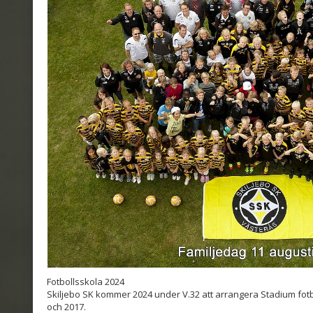
Fotbollsskola 2024
Skiljebo SK kommer 2024 under V.32 att arrangera Stadium fot
och 2017.