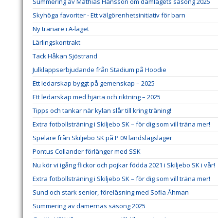
Summering av Mathias Hansson om damlagets säsong 2025
Skyhöga favoriter - Ett välgörenhetsinitiativ för barn
Ny tränare i A-laget
Lärlingskontrakt
Tack Håkan Sjöstrand
Julklappserbjudande från Stadium på Hoodie
Ett ledarskap byggt på gemenskap – 2025
Ett ledarskap med hjärta och riktning – 2025
Tipps och tankar när kylan slår till kring träning!
Extra fotbollsträning i Skiljebo SK – för dig som vill träna mer!
Spelare från Skiljebo SK på P 09 landslagsläger
Pontus Collander förlänger med SSK
Nu kör vi igång flickor och pojkar födda 2021 i Skiljebo SK i vår!
Extra fotbollsträning i Skiljebo SK – för dig som vill träna mer!
Sund och stark senior, föreläsning med Sofia Åhman
Summering av damernas säsong 2025