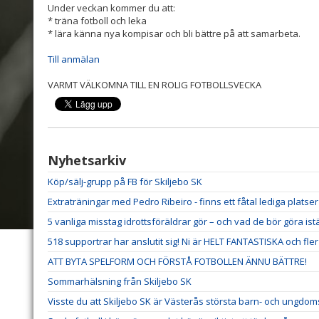
Under veckan kommer du att:
* träna fotboll och leka
* lära känna nya kompisar och bli bättre på att samarbeta.
Till anmälan
VARMT VÄLKOMNA TILL EN ROLIG FOTBOLLSVECKA
Nyhetsarkiv
Köp/sälj-grupp på FB för Skiljebo SK
Extraträningar med Pedro Ribeiro - finns ett fåtal lediga platser
5 vanliga misstag idrottsföräldrar gör – och vad de bör göra istä
518 supportrar har anslutit sig! Ni är HELT FANTASTISKA och fler VI
ATT BYTA SPELFORM OCH FÖRSTÅ FOTBOLLEN ÄNNU BÄTTRE!
Sommarhälsning från Skiljebo SK
Visste du att Skiljebo SK är Västerås största barn- och ungdoms