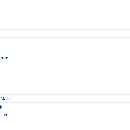
2026
 i Malmö
)
onden