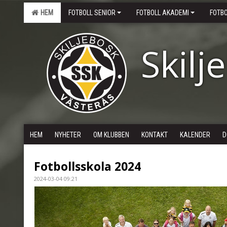
HEM
FOTBOLL SENIOR
FOTBOLL AKADEMI
FOTB
Skilj
HEM
NYHETER
OM KLUBBEN
KONTAKT
KALENDER
D
Fotbollsskola 2024
2024-03-04 09:21