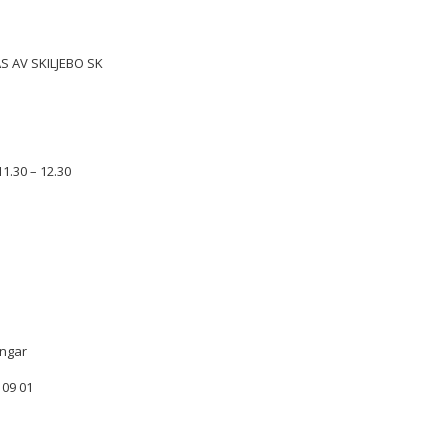
 AV SKILJEBO SK
1.30 – 12.30
ingar
 09 01