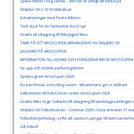
Spela fotboll i hög värme – det här är viktigt att tänka på
Skiljebo SK:s 10 föräldrabud
Extraträningar med Pedro Ribeiro
Tack ALLA för en fantastisk ArosCup!
Grattis till uttagning till Rikslägret Mira
TÄNK PÅ ATT AROSCUPEN ARRANGERAS AV SKILJEBO SK
LAGVÄRD PÅ AROSCUPEN
INFORMATION TILL LEDARE OCH FÖRÄLDRAR INFÖR AROSCUPEN 
Se upp och undvik parkeringsböter
Spelprogram ArosCupen 2026
Du kan finnas som viktig vuxen - tillsammans gör vi skillnad
Välkommen till KidsCorner under ArosCupen 2026
Grattis Niko Grgic Sallanto till uttagning till landslagssamlingen
Skiljebo SK Fotbollsskola – Sommar 2026 ( Sista anmälan 31 maj
Fotbollströjefredag i syfte att samla in pengar till Barncancerf
Gå fotboll