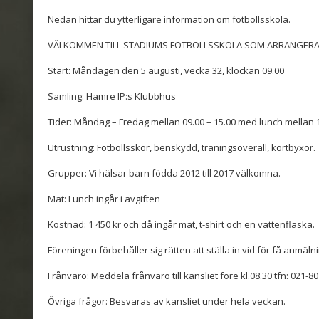
Nedan hittar du ytterligare information om fotbollsskola.
VÄLKOMMEN TILL STADIUMS FOTBOLLSSKOLA SOM ARRANGERAS
Start: Måndagen den 5 augusti, vecka 32, klockan 09.00
Samling: Hamre IP:s Klubbhus
Tider: Måndag – Fredag mellan 09.00 – 15.00 med lunch mellan 1
Utrustning: Fotbollsskor, benskydd, träningsoverall, kortbyxor.
Grupper: Vi hälsar barn födda 2012 till 2017 välkomna.
Mat: Lunch ingår i avgiften
Kostnad: 1 450 kr och då ingår mat, t-shirt och en vattenflaska.
Föreningen förbehåller sig rätten att ställa in vid för få anmäln
Frånvaro: Meddela frånvaro till kansliet före kl.08.30 tfn: 021-80
Övriga frågor: Besvaras av kansliet under hela veckan.