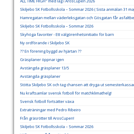
ALL TIME HIGH" med lag i ArosCupen 2026
Skiljebo SK Fotbollsskola – Sommar 2026 ( Sista anmälan 31 maj
Hamregatan mellan väderleksgatan och Gösgatan får asfaltbe
Skiljebo SK Fotbollsskola – Sommar 2026
Skyhöga favoriter - Ett välgörenhetsinitiativ för barn
Ny ordförande i Skiljebo SK
?? En förening byggd av hjärtan ??
Gräsplaner öppnar igen
Avstängda gräsplaner 13/5
Avstängda gräsplaner
Stötta Skiljebo SK och tag chansen att dryga ut semesterkassa
Nu kraftsamlar svensk fotboll för matchklimathelg!
Svensk fotboll fortsätter växa
Extraträningar med Pedro Ribeiro
Från gräsrötter till ArosCupen!
Skiljebo SK Fotbollsskola – Sommar 2026