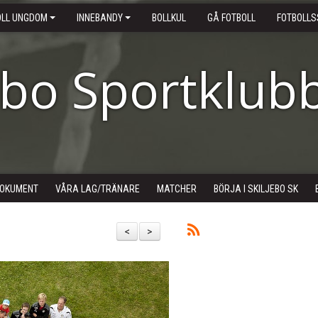
OLL UNGDOM
INNEBANDY
BOLLKUL
GÅ FOTBOLL
FOTBOLLS
ebo Sportklub
OKUMENT
VÅRA LAG/TRÄNARE
MATCHER
BÖRJA I SKILJEBO SK
<
>