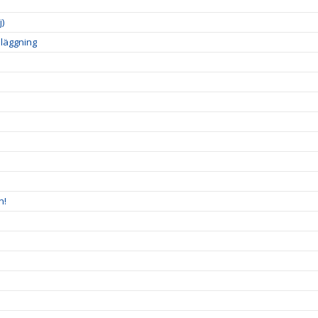
)
läggning
n!