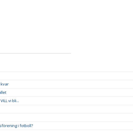
 kvar
llet
LL vi bli...
förening i fotboll?