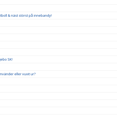
tboll & näst störst på innebandy!
ljebo SK!
vänder eller vuxit ur?