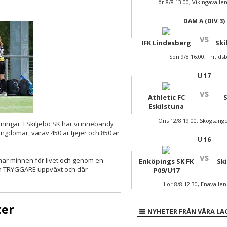
Lör 8/8 13:00, Vikingavalle
DAM A (DIV 3)
vs
IFK Lindesberg
Ski
Sön 9/8 16:00, Fritids
U 17
vs
Athletic FC
Eskilstuna
Ons 12/8 19:00, Skogsäng
ingar. I Skiljebo SK har vi innebandy
ungdomar, varav 450 är tjejer och 850 är
U 16
vs
mar minnen för livet och genom en
Enköpings SK FK
Ski
l en TRYGGARE uppväxt och där
P09/U17
Lör 8/8 12:30, Enavallen
ter
NYHETER FRÅN VÅRA LA