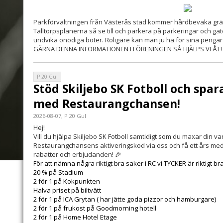
Parkförvaltningen från Västerås stad kommer hårdbevaka grä
Talltorpsplanerna så se till och parkera på parkeringar och ga
undvika onödiga böter. Roligare kan man ju ha för sina pengar
GÄRNA DENNA INFORMATIONEN I FÖRENINGEN SÅ HJÄLPS VI ÅT!
P 20 Gul
Stöd Skiljebo SK Fotboll och spa
med Restaurangchansen!
2026-08-07, P 20 Gul
Hej!
Vill du hjälpa Skiljebo SK Fotboll samtidigt som du maxar din 
Restaurangchansens aktiveringskod via oss och få ett års me
rabatter och erbjudanden! 🎉
För att nämna några riktigt bra saker i RC vi TYCKER är riktigt br
20 % på Stadium
2 för 1 på Kokpunkten
Halva priset på biltvätt
2 för 1 på ICA Grytan ( har jätte goda pizzor och hamburgare)
2 för 1 på frukost på Goodmorning hotell
2 för 1 på Home Hotel Etage