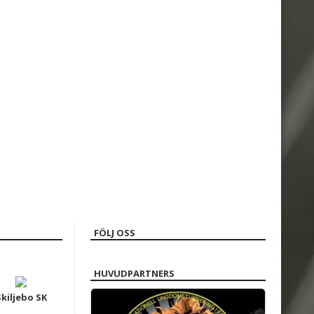
›
FÖLJ OSS
HUVUDPARTNERS
Skiljebo SK