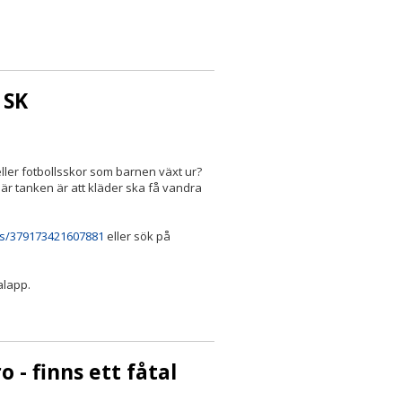
 SK
ller fotbollsskor som barnen växt ur?
där tanken är att kläder ska få vandra
s/379173421607881
eller sök på
alapp.
 - finns ett fåtal