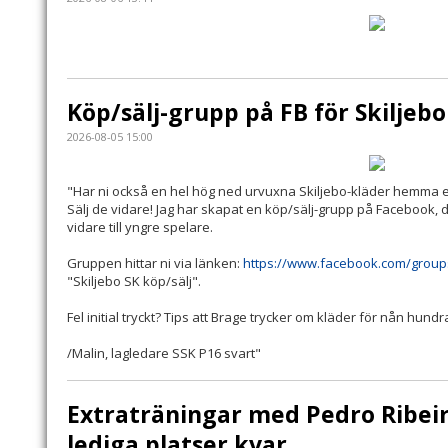
Köp/sälj-grupp på FB för Skiljebo
2026-08-05 15:00
"Har ni också en hel hög ned urvuxna Skiljebo-kläder hemma e
Sälj de vidare! Jag har skapat en köp/sälj-grupp på Facebook, 
vidare till yngre spelare.
Gruppen hittar ni via länken:
https://www.facebook.com/group
"Skiljebo SK köp/sälj".
Fel initial tryckt? Tips att Brage trycker om kläder för nån hundr
/Malin, lagledare SSK P16 svart"
Extraträningar med Pedro Ribeiro
lediga platser kvar