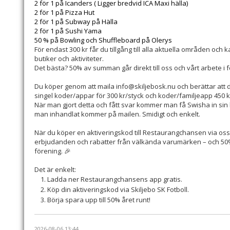
2 för 1 på Icanders ( Ligger bredvid ICA Maxi hälla)
2 för 1 på Pizza Hut
2 för 1 på Subway på Hälla
2 för 1 på Sushi Yama
50 % på Bowling och Shuffleboard på Olerys
För endast 300 kr får du tillgång till alla aktuella områden och 
butiker och aktiviteter.
Det bästa? 50% av summan går direkt till oss och vårt arbete i 
Du köper genom att maila info@skiljebosk.nu och berättar att d
singel koder/appar för 300 kr/styck och koder/familjeapp 450 kr/
När man gjort detta och fått svar kommer man få Swisha in sin be
man inhandlat kommer på mailen. Smidigt och enkelt.
När du köper en aktiveringskod till Restaurangchansen via oss, få
erbjudanden och rabatter från välkända varumärken – och 50% 
förening. 🎉
Det är enkelt:
Ladda ner Restaurangchansens app gratis.
Köp din aktiveringskod via Skiljebo SK Fotboll.
Börja spara upp till 50% året runt!
2026-08-06 13:44