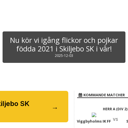
Nu kör vi igång flickor och pojkar
födda 2021 i Skiljebo SK i vår!
2025-12-03
KOMMANDE MATCHER
kiljebo SK
→
HERR A (DIV 2)
vs
Viggbyholms IK FF