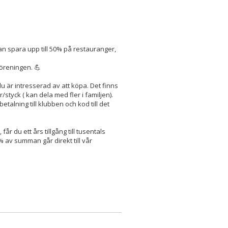
kan spara upp till 50% på restauranger,
föreningen. 💪
u är intresserad av att köpa. Det finns
styck ( kan dela med fler i familjen).
talning till klubben och kod till det
r du ett års tillgång till tusentals
av summan går direkt till vår