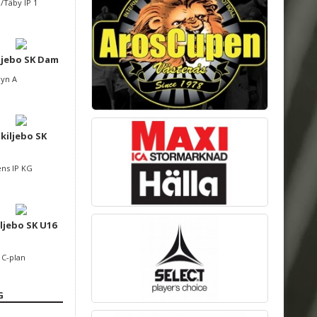
n/Täby IP 1
ljebo SK Dam
byn A
Skiljebo SK
ens IP KG
ljebo SK U16
 C-plan
G