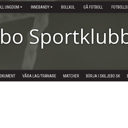
OLL UNGDOM
INNEBANDY
BOLLKUL
GÅ FOTBOLL
FOTBOLLS
ebo Sportklub
OKUMENT
VÅRA LAG/TRÄNARE
MATCHER
BÖRJA I SKILJEBO SK