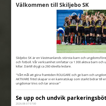
Välkommen till Skiljebo SK
Skiljebo SK är en Västmanlands största barn och ungdomsfören
och fotboll. Vår verksamhet omfattar ca 1 300 aktiva barn och 
killar. Därtill drygt ca 260 ideella ledare.
"Vårt mål att göra framtiden ROLIGARE och ge barn och ungdo
AKTIVARE fritid skapar vi en kamratskap som starkt bidrar til
ungdomar trivs och tar ansvar"
Se upp och undvik parkeringsbö
2026-08-07 07:00