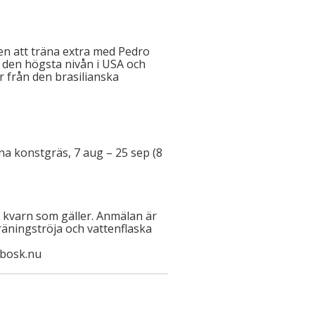
ben att träna extra med Pedro
å den högsta nivån i USA och
r från den brasilianska
a konstgräs, 7 aug – 25 sep (8
ll kvarn som gäller. Anmälan är
räningströja och vattenflaska
ebosk.nu