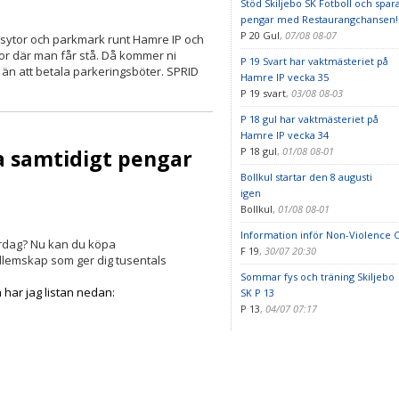
Stöd Skiljebo SK Fotboll och spar
pengar med Restaurangchansen!
P 20 Gul
,
07/08 08-07
sytor och parkmark runt Hamre IP och
tor där man får stå. Då kommer ni
P 19 Svart har vaktmästeriet på
 än att betala parkeringsböter. SPRID
Hamre IP vecka 35
P 19 svart
,
03/08 08-03
P 18 gul har vaktmästeriet på
Hamre IP vecka 34
ra samtidigt pengar
P 18 gul
,
01/08 08-01
Bollkul startar den 8 augusti
igen
Bollkul
,
01/08 08-01
Information inför Non-Violence C
vardag? Nu kan du köpa
F 19
,
30/07 20:30
dlemskap som ger dig tusentals
Sommar fys och träning Skiljebo
a har jag listan nedan:
SK P 13
P 13
,
04/07 07:17