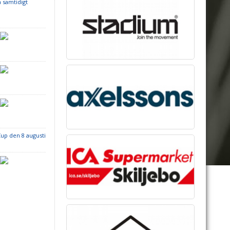
a samtidigt
up den 8 augusti