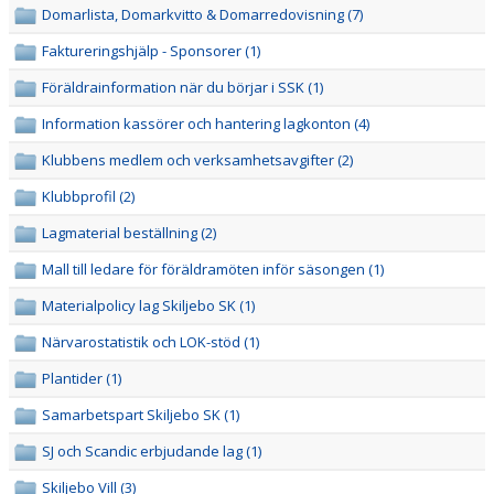
VÅRA LAG/TRÄNARE
Domarlista, Domarkvitto & Domarredovisning (7)
Faktureringshjälp - Sponsorer (1)
MATCHER
Föräldrainformation när du börjar i SSK (1)
BÖRJA I SKILJEBO SK
Information kassörer och hantering lagkonton (4)
BOKNING KLUBBHUSET
Klubbens medlem och verksamhetsavgifter (2)
Klubbprofil (2)
VÅRA AVGIFTER
Lagmaterial beställning (2)
VÅR HISTORIA
Mall till ledare för föräldramöten inför säsongen (1)
Materialpolicy lag Skiljebo SK (1)
Närvarostatistik och LOK-stöd (1)
Plantider (1)
Samarbetspart Skiljebo SK (1)
SJ och Scandic erbjudande lag (1)
Skiljebo Vill (3)