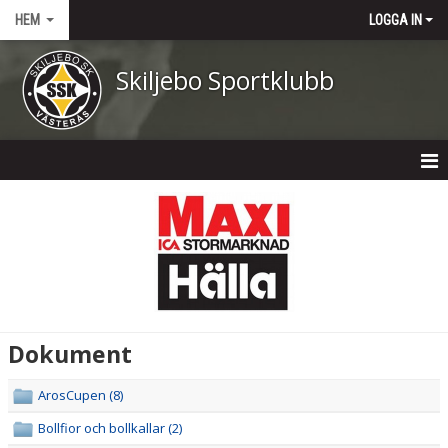
HEM
LOGGA IN
Skiljebo Sportklubb
HEM
NYHETER
OM KLUBBEN
KONTAKT
Dokument
KALENDER
ArosCupen (8)
DOKUMENT
Bollfior och bollkallar (2)