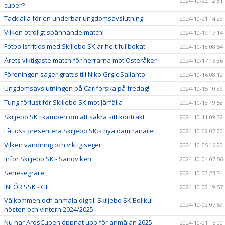
2024-10-22 12:31
cuper?
Tack alla för en underbar ungdomsavslutning
2024-10-21 14:29
Vilken otroligt spännande match!
2024-10-19 17:14
Fotbollsfritids med Skiljebo SK är helt fullbokat
2024-10-18 08:54
Årets viktigaste match för herrarna mot Österåker
2024-10-17 15:36
Föreningen säger grattis till Niko Grgic Sallanto
2024-10-16 08:12
Ungdomsavslutningen på Carlforska på fredag!
2024-10-15 10:39
Tung förlust för Skiljebo SK mot Järfälla
2024-10-13 19:58
Skiljebo SK i kampen om att säkra sitt kontrakt
2024-10-11 09:32
Låt oss presentera Skiljebo SK:s nya damtränare!
2024-10-09 07:20
Vilken vändning och viktig seger!
2024-10-05 16:20
Inför Skiljebo SK - Sandviken
2024-10-04 07:56
Seriesegrare
2024-10-03 23:34
INFÖR SSK - GIF
2024-10-02 19:57
Välkommen och anmäla dig till Skiljebo SK Bollkul
2024-10-02 07:59
hösten och vintern 2024/2025
Nu har ArosCupen öppnat upp för anmälan 2025
2024-10-01 15:00