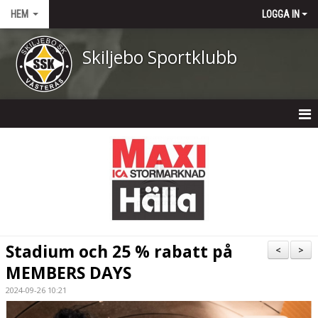
HEM
LOGGA IN
Skiljebo Sportklubb
HEM
NYHETER
OM KLUBBEN
KONTAKT
Stadium och 25 % rabatt på
<
>
KALENDER
MEMBERS DAYS
2024-09-26 10:21
DOKUMENT