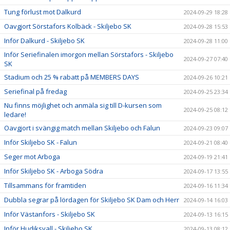
Tung förlust mot Dalkurd
2024-09-29 18:28
Oavgjort Sörstafors Kolbäck - Skiljebo SK
2024-09-28 15:53
Inför Dalkurd - Skiljebo SK
2024-09-28 11:00
Inför Seriefinalen imorgon mellan Sörstafors - Skiljebo
2024-09-27 07:40
SK
Stadium och 25 % rabatt på MEMBERS DAYS
2024-09-26 10:21
Seriefinal på fredag
2024-09-25 23:34
Nu finns möjlighet och anmäla sig till D-kursen som
2024-09-25 08:12
ledare!
Oavgjort i svängig match mellan Skiljebo och Falun
2024-09-23 09:07
Inför Skiljebo SK - Falun
2024-09-21 08:40
Seger mot Arboga
2024-09-19 21:41
Inför Skiljebo SK - Arboga Södra
2024-09-17 13:55
Tillsammans för framtiden
2024-09-16 11:34
Dubbla segrar på lördagen för Skiljebo SK Dam och Herr
2024-09-14 16:03
Inför Västanfors - Skiljebo SK
2024-09-13 16:15
Inför Hudiksvall - Skiljebo SK
2024-09-13 08:12