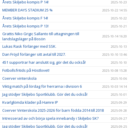
Årets Skiljebo kompis P 14!
2025-10-23
MEMBER DAYS STADIUM 25 %
2025-10-22 14:55
Årets Skiljebo kompis F 14!
2025-10-22
Årets Skiljebo kompis P 13!
2025-10-21
Grattis Niko Grigic Sallanto till uttagningen till
2025-10-14 16:20
landslagsläger på Bosön
Lukas Rask förlänger med SSK.
2025-10-13
Dan Fröjd förlänger sitt avtal till 2027.
2025-10-10 13:46
451 supportrar har anslutit sig, gör det du också!
2025-10-10
Fotbollsfritids på Höstlovet!
2025-10-08 15:28
Coerver vinterskola
2025-10-06
Viktig match på lördag för herrarna i division 6
2025-10-03 14:14
Jag stödjer Skiljebo Sportklubb. Gör det du också!
2025-10-01
Kvarlglömda kläder på Hamre IP
2025-09-29
Coerver Vinterskola 2025-2026 för barn födda 2014 till 2018
2025-09-28
Intresserad av och börja spela innebandy i Skiljebo SK?
2025-09-27
Jag stödjer Skiljebo Sportklubb. Gör det du också!
2025-09-25