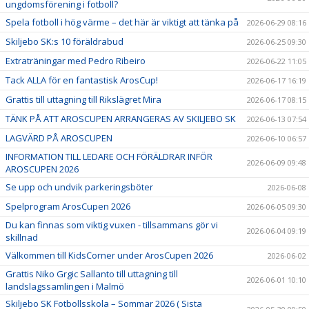
ungdomsförening i fotboll?
Spela fotboll i hög värme – det här är viktigt att tänka på
2026-06-29 08:16
Skiljebo SK:s 10 föräldrabud
2026-06-25 09:30
Extraträningar med Pedro Ribeiro
2026-06-22 11:05
Tack ALLA för en fantastisk ArosCup!
2026-06-17 16:19
Grattis till uttagning till Rikslägret Mira
2026-06-17 08:15
TÄNK PÅ ATT AROSCUPEN ARRANGERAS AV SKILJEBO SK
2026-06-13 07:54
LAGVÄRD PÅ AROSCUPEN
2026-06-10 06:57
INFORMATION TILL LEDARE OCH FÖRÄLDRAR INFÖR
2026-06-09 09:48
AROSCUPEN 2026
Se upp och undvik parkeringsböter
2026-06-08
Spelprogram ArosCupen 2026
2026-06-05 09:30
Du kan finnas som viktig vuxen - tillsammans gör vi
2026-06-04 09:19
skillnad
Välkommen till KidsCorner under ArosCupen 2026
2026-06-02
Grattis Niko Grgic Sallanto till uttagning till
2026-06-01 10:10
landslagssamlingen i Malmö
Skiljebo SK Fotbollsskola – Sommar 2026 ( Sista