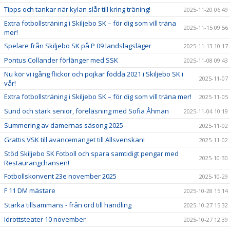
Tipps och tankar när kylan slår till kring träning!
2025-11-20 06:49
Extra fotbollsträning i Skiljebo SK – för dig som vill träna
2025-11-15 09:56
mer!
Spelare från Skiljebo SK på P 09 landslagsläger
2025-11-13 10:17
Pontus Collander förlänger med SSK
2025-11-08 09:43
Nu kör vi igång flickor och pojkar födda 2021 i Skiljebo SK i
2025-11-07
vår!
Extra fotbollsträning i Skiljebo SK – för dig som vill träna mer!
2025-11-05
Sund och stark senior, föreläsning med Sofia Åhman
2025-11-04 10:19
Summering av damernas säsong 2025
2025-11-02
Grattis VSK till avancemanget till Allsvenskan!
2025-11-02
Stöd Skiljebo SK Fotboll och spara samtidigt pengar med
2025-10-30
Restaurangchansen!
Fotbollskonvent 23e november 2025
2025-10-29
F 11 DM mästare
2025-10-28 15:14
Starka tillsammans - från ord till handling
2025-10-27 15:32
Idrottsteater 10 november
2025-10-27 12:39