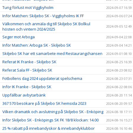
Tung förlust mot Viggbyholm
2024-09-07 16:59
Inför Matchen: Skiljebo SK - Viggbyholms IK FF
2024-09-06 07:24
Välkommen och anmäla dig till Skiljebo SK Bollkul
2024-09-05 12:49
hösten och vintern 2024/2025
Seger mot Arboga
2024-09-04 22:08
Inför Matchen: Arboga SK - Skiljebo SK
2024-09-04 14:21
Skiljebo SK har ett samarbete med Restaurangchansen
2024-09-01 08:10
Referat IK Franke - Skiljebo SK
2024-08-25 16:39
Referat Sala FF - Skiljebo SK
2024-08-23 08:02
Fotbollens dag 2024 uppdaterat spelschema
2024-08-23 07:31
Inför IK Franke - Skiljebo SK
2024-08-22 08:06
Uppfällbar avbytarbänk
2024-08-20 11:14
367 570 besökare på Skiljebo SK hemsida 2023
2024-08-20 09:57
Vilken dramatik och avslutning på Skiljebo SK - Enköping
2024-08-18 17:11
Inför Skiljebo SK - Enköpings SK FK 18/8 klockan: 14.00
2024-08-16 15:27
25 % rabatt på innebandyskor & innebandyklubbor
2024-08-16 10:46