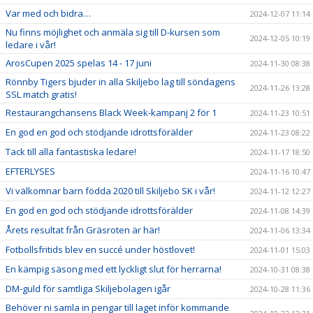
Var med och bidra…
2024-12-07 11:14
Nu finns möjlighet och anmäla sig till D-kursen som
2024-12-05 10:19
ledare i vår!
ArosCupen 2025 spelas 14 - 17 juni
2024-11-30 08:38
Rönnby Tigers bjuder in alla Skiljebo lag till söndagens
2024-11-26 13:28
SSL match gratis!
Restaurangchansens Black Week-kampanj 2 för 1
2024-11-23 10:51
En god en god och stödjande idrottsförälder
2024-11-23 08:22
Tack till alla fantastiska ledare!
2024-11-17 18:50
EFTERLYSES
2024-11-16 10:47
Vi välkomnar barn födda 2020 till Skiljebo SK i vår!
2024-11-12 12:27
En god en god och stödjande idrottsförälder
2024-11-08 14:39
Årets resultat från Gräsroten är här!
2024-11-06 13:34
Fotbollsfritids blev en succé under höstlovet!
2024-11-01 15:03
En kämpig säsong med ett lyckligt slut för herrarna!
2024-10-31 08:38
DM-guld för samtliga Skiljebolagen igår
2024-10-28 11:36
Behöver ni samla in pengar till laget inför kommande