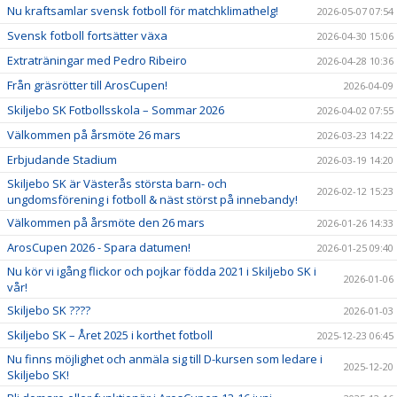
Nu kraftsamlar svensk fotboll för matchklimathelg!
2026-05-07 07:54
Svensk fotboll fortsätter växa
2026-04-30 15:06
Extraträningar med Pedro Ribeiro
2026-04-28 10:36
Från gräsrötter till ArosCupen!
2026-04-09
Skiljebo SK Fotbollsskola – Sommar 2026
2026-04-02 07:55
Välkommen på årsmöte 26 mars
2026-03-23 14:22
Erbjudande Stadium
2026-03-19 14:20
Skiljebo SK är Västerås största barn- och
2026-02-12 15:23
ungdomsförening i fotboll & näst störst på innebandy!
Välkommen på årsmöte den 26 mars
2026-01-26 14:33
ArosCupen 2026 - Spara datumen!
2026-01-25 09:40
Nu kör vi igång flickor och pojkar födda 2021 i Skiljebo SK i
2026-01-06
vår!
Skiljebo SK ????
2026-01-03
Skiljebo SK – Året 2025 i korthet fotboll
2025-12-23 06:45
Nu finns möjlighet och anmäla sig till D-kursen som ledare i
2025-12-20
Skiljebo SK!