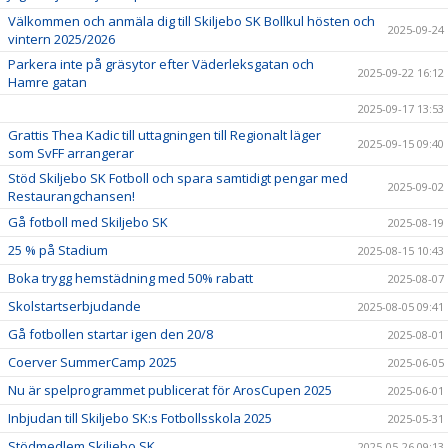
Välkommen och anmäla dig till Skiljebo SK Bollkul hösten och
2025-09-24
vintern 2025/2026
Parkera inte på gräsytor efter Väderleksgatan och
2025-09-22 16:12
Hamre gatan
2025-09-17 13:53
Grattis Thea Kadic till uttagningen till Regionalt läger
2025-09-15 09:40
som SvFF arrangerar
Stöd Skiljebo SK Fotboll och spara samtidigt pengar med
2025-09-02
Restaurangchansen!
Gå fotboll med Skiljebo SK
2025-08-19
25 % på Stadium
2025-08-15 10:43
Boka trygg hemstädning med 50% rabatt
2025-08-07
Skolstartserbjudande
2025-08-05 09:41
Gå fotbollen startar igen den 20/8
2025-08-01
Coerver SummerCamp 2025
2025-06-05
Nu är spelprogrammet publicerat för ArosCupen 2025
2025-06-01
Inbjudan till Skiljebo SK:s Fotbollsskola 2025
2025-05-31
Stödmedlem Skiljebo SK
2025-05-26 09:13