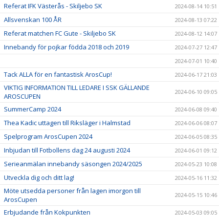
Referat IFK Västerås - Skiljebo SK
2024-08-14 10:51
Allsvenskan 100 ÅR
2024-08-13 07:22
Referat matchen FC Gute - Skiljebo SK
2024-08-12 14:07
Innebandy för pojkar födda 2018 och 2019
2024-07-27 12:47
2024-07-01 10:40
Tack ALLA för en fantastisk ArosCup!
2024-06-17 21:03
VIKTIG INFORMATION TILL LEDARE I SSK GÄLLANDE
2024-06-10 09:05
AROSCUPEN
SummerCamp 2024
2024-06-08 09:40
Thea Kadic uttagen till Riksläger i Halmstad
2024-06-06 08:07
Spelprogram ArosCupen 2024
2024-06-05 08:35
Inbjudan till Fotbollens dag 24 augusti 2024
2024-06-01 09:12
Serieanmälan innebandy säsongen 2024/2025
2024-05-23 10:08
Utveckla dig och ditt lag!
2024-05-16 11:32
Möte utsedda personer från lagen imorgon till
2024-05-15 10:46
ArosCupen
Erbjudande från Kokpunkten
2024-05-03 09:05