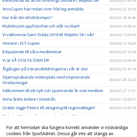
Intresserad av att bli förenings domare i Skiljebo SK!
2024-03-01 09:36
ArosCupen har redan över 500 lag anmälda
2024-02-22 10:55
Hur mår din idrottskompis?
2024-02-18 10:40
Klubbhuset uppfräschat och står nu klart!
2024-02-16 08:35
Vi välkomnar barn födda 2019 till Skiljebo SK i vår!
2024-02-15 09:33
Vinnare i VLT-Cupen
2024-02-12 16:28
Erbjudande till våra medlemmar
2024-02-07 15:24
Vi är SÅ STOLTA ÖVER ER!
2024-02-05 06:38
Åtgången på tränarutbildningarna i vår är stor
2024-02-03 10:15
Stjärnsprakande mötesplats med inspirerande
2024-01-28 12:25
föreläsningar
Välkommen till ett nytt och spännande år som medlem
2024-01-27 11:01
Anna årets ledare i Västerås
2024-01-26 08:37
Grattis Viggo Peters till uttagning till regionaltläger!
2024-01-25 09:14
Skiljebo SK byter föreningsplattform till SportAdmin
2024-01-10 10:53
Välkommen hem Pontus!
2023-12-20 10:37
För att hemsidan ska fungera korrekt använder vi nödvändiga
cookies från SportAdmin. Dessa går inte att stänga av.
Välkommen Fabian!
2023-11-13 16:27