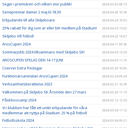
Seger i premiären och vilken stor publik!
2024-05-03 08:15
Seriepremiär damer 2 maj kl.18.30
2024-04-30 10:59
Erbjudande till alla Skiljeboare
2024-04-26 10:05
25% rabatt för dig som är eller blir medlem på Stadium!
2024-04-25 15:02
Skiljebo Vill fotboll
2024-04-22 16:07
ArosCupen 2024
2024-04-11 09:50
Sommarjobb 2024 tillsammans med Skiljebo SK!
2024-04-06 13:35
AROSCUPEN SPELAS DEN 14-17 JUNI
2024-04-05 11:10
Coerver Extra fredagar
2024-03-29 10:00
Funktionärsanmälan ArosCupen 2024
2024-03-24 09:24
Verksamhetsberättelse 2023
2024-03-21 10:39
Välkommen på Skiljebo SK Årsmöte den 27 mars
2024-03-20 11:15
Påsklovscamp 2024
2024-03-12 12:35
Vi i klubben har fått ett unikt erbjudande för våra
2024-03-06 11:12
medlemmar att nyttja på Stadium. 25 % på fotboll
Fotbollsskola 2024
2024-03-04 09:21