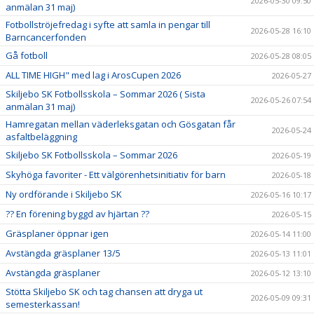
2026-05-30 09:50
anmälan 31 maj)
Fotbollströjefredag i syfte att samla in pengar till
2026-05-28 16:10
Barncancerfonden
Gå fotboll
2026-05-28 08:05
ALL TIME HIGH" med lag i ArosCupen 2026
2026-05-27
Skiljebo SK Fotbollsskola – Sommar 2026 ( Sista
2026-05-26 07:54
anmälan 31 maj)
Hamregatan mellan väderleksgatan och Gösgatan får
2026-05-24
asfaltbeläggning
Skiljebo SK Fotbollsskola – Sommar 2026
2026-05-19
Skyhöga favoriter - Ett välgörenhetsinitiativ för barn
2026-05-18
Ny ordförande i Skiljebo SK
2026-05-16 10:17
?? En förening byggd av hjärtan ??
2026-05-15
Gräsplaner öppnar igen
2026-05-14 11:00
Avstängda gräsplaner 13/5
2026-05-13 11:01
Avstängda gräsplaner
2026-05-12 13:10
Stötta Skiljebo SK och tag chansen att dryga ut
2026-05-09 09:31
semesterkassan!