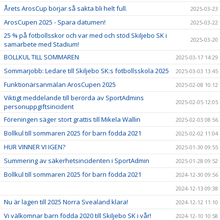
Årets ArosCup börjar så sakta bli helt full.
2025-03-23
ArosCupen 2025 - Spara datumen!
2025-03-22
25 % på fotbollsskor och var med och stöd Skiljebo SK i
2025-03-20
samarbete med Stadium!
BOLLKUL TILL SOMMAREN
2025-03-17 14:29
Sommarjobb: Ledare till Skiljebo SK:s fotbollsskola 2025
2025-03-03 13:45
Funktionärsanmälan ArosCupen 2025
2025-02-08 10:12
Viktigt meddelande till berörda av SportAdmins
2025-02-05 12:05
personuppgiftsincident
Föreningen säger stort grattis till Mikela Wallin
2025-02-03 08:56
Bollkul till sommaren 2025 för barn födda 2021
2025-02-02 11:04
HUR VINNER VI IGEN?
2025-01-30 09:55
Summering av säkerhetsincidenten i SportAdmin
2025-01-28 09:52
Bollkul till sommaren 2025 för barn födda 2021
2024-12-30 09:56
2024-12-13 09:38
Nu är lagen till 2025 Norra Svealand klara!
2024-12-12 11:10
Vi välkomnar barn födda 2020 till Skiljebo SK i vår!
2024-12-10 10:58