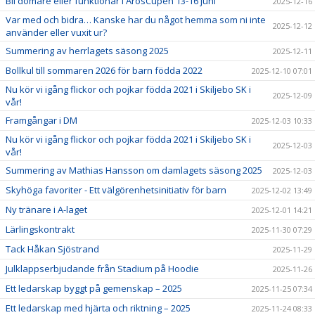
Bli domare eller funktionär i ArosCupen 13-16 juni
2025-12-16
Var med och bidra… Kanske har du något hemma som ni inte
2025-12-12
använder eller vuxit ur?
Summering av herrlagets säsong 2025
2025-12-11
Bollkul till sommaren 2026 för barn födda 2022
2025-12-10 07:01
Nu kör vi igång flickor och pojkar födda 2021 i Skiljebo SK i
2025-12-09
vår!
Framgångar i DM
2025-12-03 10:33
Nu kör vi igång flickor och pojkar födda 2021 i Skiljebo SK i
2025-12-03
vår!
Summering av Mathias Hansson om damlagets säsong 2025
2025-12-03
Skyhöga favoriter - Ett välgörenhetsinitiativ för barn
2025-12-02 13:49
Ny tränare i A-laget
2025-12-01 14:21
Lärlingskontrakt
2025-11-30 07:29
Tack Håkan Sjöstrand
2025-11-29
Julklappserbjudande från Stadium på Hoodie
2025-11-26
Ett ledarskap byggt på gemenskap – 2025
2025-11-25 07:34
Ett ledarskap med hjärta och riktning – 2025
2025-11-24 08:33