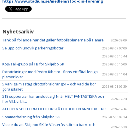
https://www.stadium.se/medlem/stod-din-forening
Nyhetsarkiv
Tänk på följande när det gäller fotbollsplanerna på Hamre
2026-08-09
Se upp och undvik parkeringsböter
2026-08-07 07:00
2026-08-06 13:44
Köp/sälj-grupp på FB för Skiljebo SK
2026-08-05 15:00
Extraträningar med Pedro Ribeiro - finns ett fåtal lediga
2026-08-03 11:04
platser kvar
5 vanliga misstag idrottsföräldrar gör – och vad de bör
2026-08-01 09:39
göra istället
518 supportrar har anslutit sig! Ni är HELT FANTASTISKA och
2026-07-24
fler VILL vi bli...
ATT BYTA SPELFORM OCH FÖRSTÅ FOTBOLLEN ÄNNU BÄTTRE!
2026-07-16
Sommarhälsning från Skiljebo SK
2026-07-05 09:34
Visste du att Skiljebo SK är Västerås största barn- och
2026-06-30