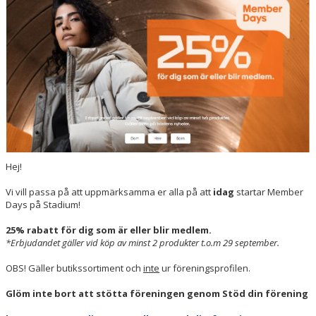
VÅRA LAG/TRÄNARE
MATCHER
BÖRJA I SKILJEBO SK
BOKNING KLUBBHUSET
VÅRA AVGIFTER
VÅR HISTORIA
Hej!
Vi vill passa på att uppmärksamma er alla på att
idag
startar Member
Days på Stadium!
25% rabatt för dig som är eller blir medlem.
*Erbjudandet gäller vid köp av minst 2 produkter t.o.m 29 september.
OBS! Gäller butikssortiment och
inte
ur föreningsprofilen.
Glöm inte bort att stötta föreningen genom Stöd din förening