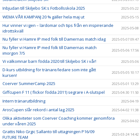
Inbjudan till Skiljebo SK:s Fotbollsskola 2025
2025-05-22
WEMA VÅR KAMPANJ 20 % gäller hela maj ut
2025-05-15
Hur vinner vi igen – lärdomar och tips från en inspirerande
2025-05-08
idrottskväll
Nu fyller vi Hamre IP med folk till Damernas match idag
2025-05-07 09:47
Nu fyller vi Hamre IP med folk till Damernas match
2025-05-06 17:56
imorgon 7/5
Vi välkomnar barn födda 2020 till Skiljebo SK i vår!
2025-05-06
D-kurs utbildning för tränare/ledare som inte gått
2025-05-05 10:17
kursen!
Coerver SummerCamp 2025
2025-05-01 13:29
Giffcupen F 11 ( flickor födda 2011) segrare i A-slutspel
2025-04-30 11:50
Intern tränarutbildning
2025-04-19
ArosCupen slår rekord i antal lag 2025
2025-04-02 11:38
Olika aktiviteter som Coerver Coaching kommer genomföra
2025-04-02
under våren 2025
Grattis Niko Grgic Sallanto till uttagningen P16/09
2025-03-24 14:42
FUTURE TEAM